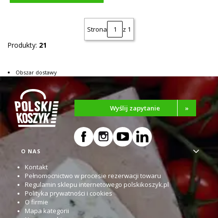
Strona
z 1
Produkty:
21
Obszar dostawy
Wyślij zapytanie
»
Linki w stopce
O NAS
Kontakt
Pełnomocnictwo w procesie rezerwacji towaru
Regulamin sklepu internetowego polskikoszyk.pl
Polityka prywatności i cookies
O firmie
Mapa kategorii