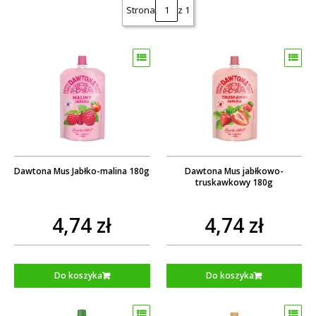
Strona
z 1
Dawtona Mus Jabłko-malina 180g
Dawtona Mus jabłkowo-
truskawkowy 180g
4,74 zł
4,74 zł
Do koszyka
Do koszyka