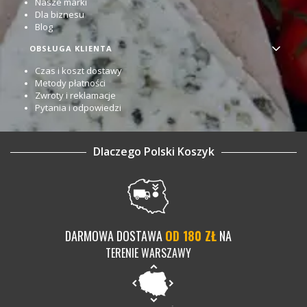
Nasze marki
Dla biznesu
Blog
OBSŁUGA KLIENTA
Czas i koszt dostawy
Metody płatności
Zwroty i reklamacje
Pytania i odpowiedzi
Dlaczego Polski Koszyk
DARMOWA DOSTAWA
OD 180 ZŁ
NA
TERENIE WARSZAWY