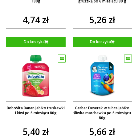
180g
gruszką po 6 miesiącu 80 g
4,74 zł
5,26 zł
Do koszyka
Do koszyka
BoboVita Banan jabłko truskawki
Gerber Deserek w tubce jabłko
i kiwi po 6 miesiącu 80g
śliwka marchewka po 6 miesiącu
80g
5,40 zł
5,66 zł