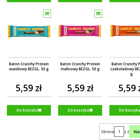
Baton Crunchy Protein
Baton Crunchy Protein
Baton Crunchy 
waniliowy BEZGL. 50 g
malinowy BEZGL. 50 g
czekoladowy BE
g
5,59 zł
5,59 zł
5,59 
Do koszyka
Do koszyka
Do koszyk
Strona
z 2
Na