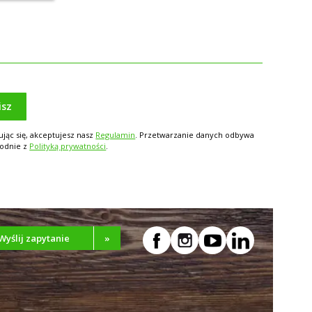
isz
ując się, akceptujesz nasz
Regulamin
. Przetwarzanie danych odbywa
godnie z
Polityką prywatności
.
Wyślij zapytanie
»