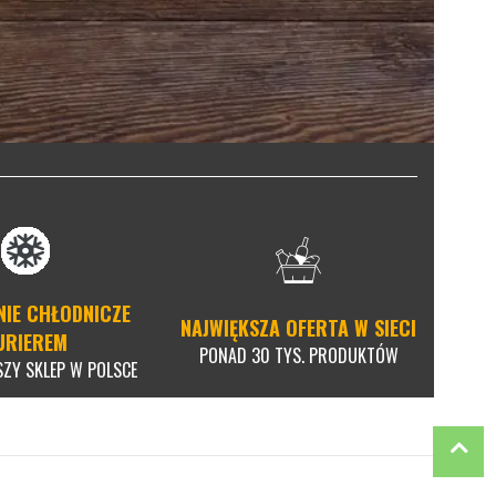
NIE CHŁODNICZE
NAJWIĘKSZA OFERTA W SIECI
URIEREM
PONAD 30 TYS. PRODUKTÓW
SZY SKLEP W POLSCE