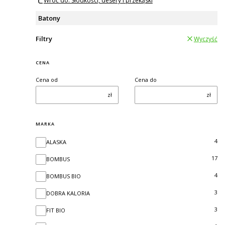
Wróć do: Słodkości, desery i przekąski
Batony
Filtry
Wyczyść
CENA
Cena od
Cena do
zł
zł
MARKA
Marka
4
ALASKA
17
BOMBUS
4
BOMBUS BIO
3
DOBRA KALORIA
3
FIT BIO