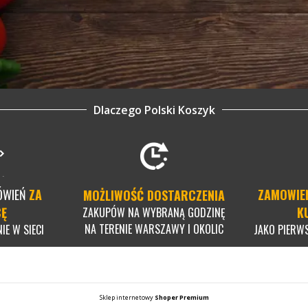
Dlaczego Polski Koszyk
ÓWIEŃ
ZA
ZAMOWIE
MOŻLIWOŚĆ DOSTARCZENIA
CĘ
K
ZAKUPÓW NA WYBRANĄ GODZINĘ
NA TERENIE WARSZAWY I OKOLIC
IE W SIECI
JAKO PIERW
Sklep internetowy
Shoper Premium