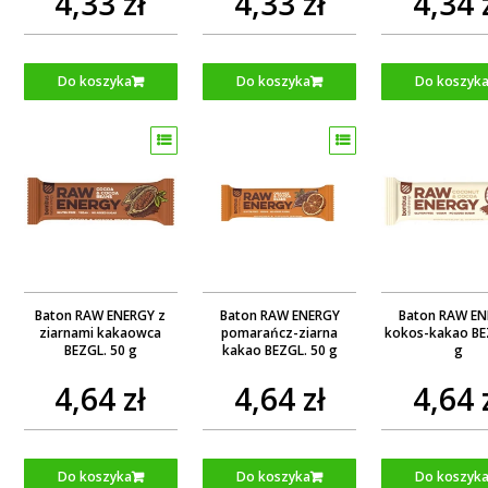
4,33 zł
4,33 zł
4,34 
Do koszyka
Do koszyka
Do koszyk
Baton RAW ENERGY z
Baton RAW ENERGY
Baton RAW E
ziarnami kakaowca
pomarańcz-ziarna
kokos-kakao BE
BEZGL. 50 g
kakao BEZGL. 50 g
g
4,64 zł
4,64 zł
4,64 
Do koszyka
Do koszyka
Do koszyk