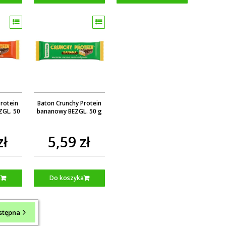
Protein
Baton Crunchy Protein
ZGL. 50
bananowy BEZGL. 50 g
zł
5,59 zł
a
Do koszyka
stępna