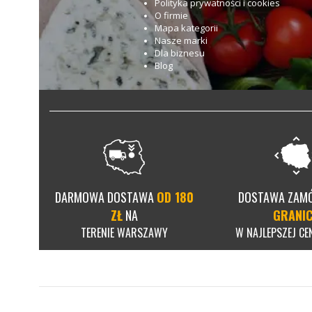
Polityka prywatności i cookies
O firmie
Mapa kategorii
Nasze marki
Dla biznesu
Blog
DARMOWA DOSTAWA
OD 180
DOSTAWA ZAM
ZŁ
NA
GRANI
TERENIE WARSZAWY
W NAJLEPSZEJ CEN