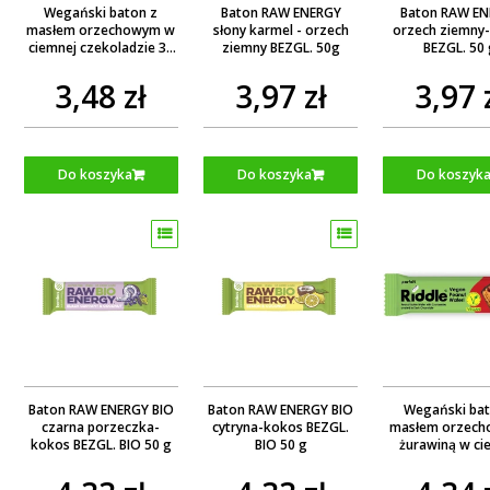
Wegański baton z
Baton RAW ENERGY
Baton RAW E
masłem orzechowym w
słony karmel - orzech
orzech ziemny-
ciemnej czekoladzie 35
ziemny BEZGL. 50g
BEZGL. 50
g
3,48 zł
3,97 zł
3,97 
Do koszyka
Do koszyka
Do koszyk
Baton RAW ENERGY BIO
Baton RAW ENERGY BIO
Wegański bat
czarna porzeczka-
cytryna-kokos BEZGL.
masłem orzech
kokos BEZGL. BIO 50 g
BIO 50 g
żurawiną w ci
czekoladzie 