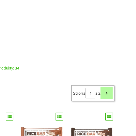
 koszyku: 0. Zobacz szczegóły
rodukty:
34
Strona
z 2