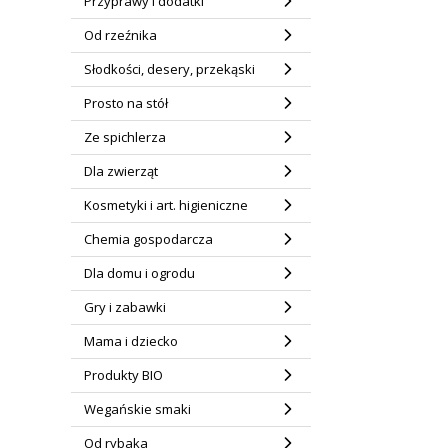
Przyprawy i dodatki
Od rzeźnika
Słodkości, desery, przekąski
Prosto na stół
Ze spichlerza
Dla zwierząt
Kosmetyki i art. higieniczne
Chemia gospodarcza
Dla domu i ogrodu
Gry i zabawki
Mama i dziecko
Produkty BIO
Wegańskie smaki
Od rybaka