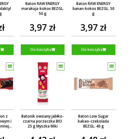
NERGY
Baton RAW ENERGY
Baton RAW ENERGY
daktyl
marakuja-kokos BEZGL.
banan-kokos BEZGL. 50
 g
50 g
g
zł
3,97 zł
3,97 zł
a
Do koszyka
Do koszyka
on z
Batonik owsiany jabłko-
Baton Low Sugar
owym i
czarna porzeczka BIO
kakao-czekolada
emnej
25 g Myszka Miki
BEZGL. 40 g
43 g