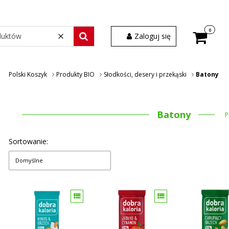
Produkty w
Zaloguj się
Wyczyść
Szukaj wśród 30 000 produktów
Polski Koszyk
Produkty BIO
Słodkości, desery i przekąski
Batony
Batony
P
Sortowanie:
Domyślne