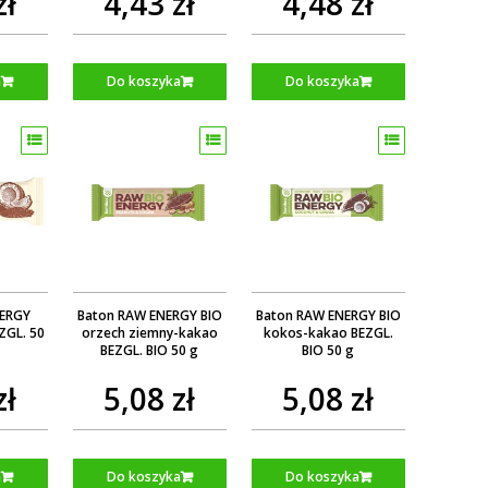
zł
4,43 zł
4,48 zł
a
Do koszyka
Do koszyka
NERGY
Baton RAW ENERGY BIO
Baton RAW ENERGY BIO
ZGL. 50
orzech ziemny-kakao
kokos-kakao BEZGL.
BEZGL. BIO 50 g
BIO 50 g
zł
5,08 zł
5,08 zł
a
Do koszyka
Do koszyka