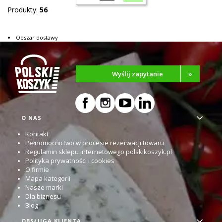
Produkty:
56
Obszar dostawy
Wyślij zapytanie
»
Linki w stopce
O NAS
Kontakt
Pełnomocnictwo w procesie rezerwacji towaru
Regulamin sklepu internetowego polskikoszyk.pl
Polityka prywatności i cookies
O firmie
Mapa kategorii
Nasze marki
Dla biznesu
Blog
OBSŁUGA KLIENTA