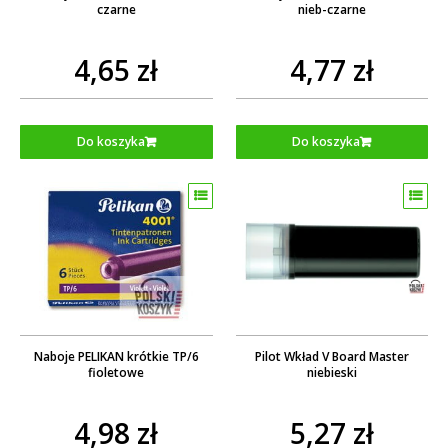
czarne
nieb-czarne
4,65 zł
4,77 zł
Do koszyka
Do koszyka
Naboje PELIKAN krótkie TP/6
Pilot Wkład V Board Master
fioletowe
niebieski
4,98 zł
5,27 zł