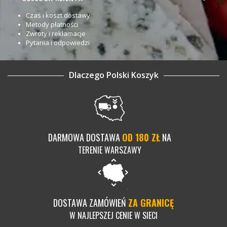
Czas i koszt dostawy
Metody płatności
Zwroty i reklamacje
Pytania i odpowiedzi
Dlaczego Polski Koszyk
DARMOWA DOSTAWA
OD 180 ZŁ
NA
TERENIE WARSZAWY
DOSTAWA ZAMÓWIEŃ
ZA GRANICĘ
W NAJLEPSZEJ CENIE W SIECI