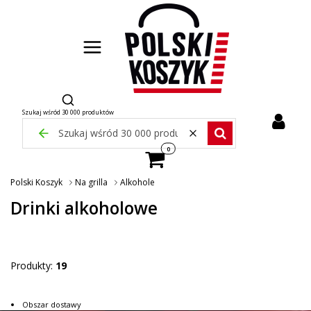
Otwórz wyszukiwarkę
Szukaj wśród 30 000 produktów
Zamknij wyszukiwarkę
Wyczyść
Szukaj wśród 30 000 pr
Produkty w koszyku: 0. Zobacz szcze
Polski Koszyk
Na grilla
Alkohole
Drinki alkoholowe
Produkty:
19
Obszar dostawy