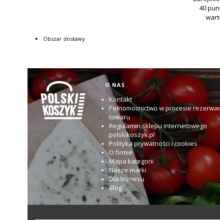
Obszar dostawy
Linki w stopce
O NAS
Kontakt
Pełnomocnictwo w procesie rezerwac
towaru
Regulamin sklepu internetowego
polskikoszyk.pl
Polityka prywatności i cookies
O firmie
Mapa kategorii
Nasze marki
Dla biznesu
Blog