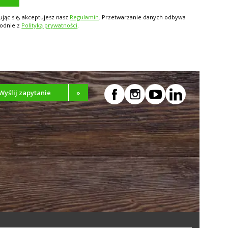
ując się, akceptujesz nasz
Regulamin
. Przetwarzanie danych odbywa
godnie z
Polityką prywatności
.
Wyślij zapytanie
»