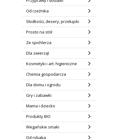
Przyprawy i dodatki
Od rzeźnika
Słodkości, desery, przekąski
Prosto na stół
Ze spichlerza
Dla zwierząt
Kosmetyki i art. higieniczne
Chemia gospodarcza
Dla domu i ogrodu
Gry i zabawki
Mama i dziecko
Produkty BIO
Wegańskie smaki
Od rybaka