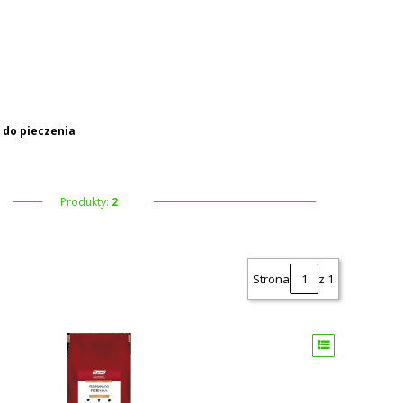
 koszyku: 0. Zobacz szczegóły
 do pieczenia
Produkty:
2
Strona
z 1