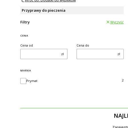
Wróć do: Dodatki do wypieków
Przyprawy do pieczenia
Filtry
Wyczyść
CENA
Cena od
Cena do
zł
zł
MARKA
Marka
2
Prymat
NAJL