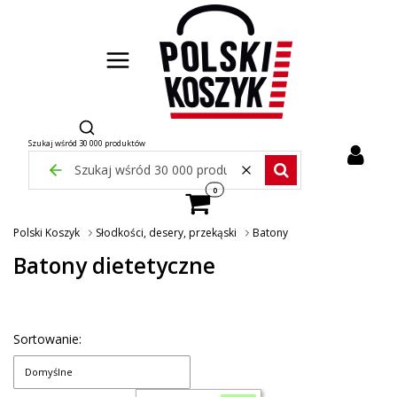
Otwórz wyszukiwarkę
Szukaj wśród 30 000 produktów
Zamknij wyszukiwarkę
Wyczyść
Szukaj wśród 30 000 pr
Produkty w koszyku: 0. Zobacz szcze
Polski Koszyk
Słodkości, desery, przekąski
Batony
Batony dietetyczne
Sortowanie:
Domyślne