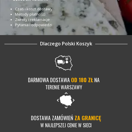
Czas i koszt dostawy
Metody płatności
Zwroty i reklamacje
Pytania i odpowiedzi
Dlaczego Polski Koszyk
DARMOWA DOSTAWA
OD 180 ZŁ
NA
TERENIE WARSZAWY
DOSTAWA ZAMÓWIEŃ
ZA GRANICĘ
W NAJLEPSZEJ CENIE W SIECI