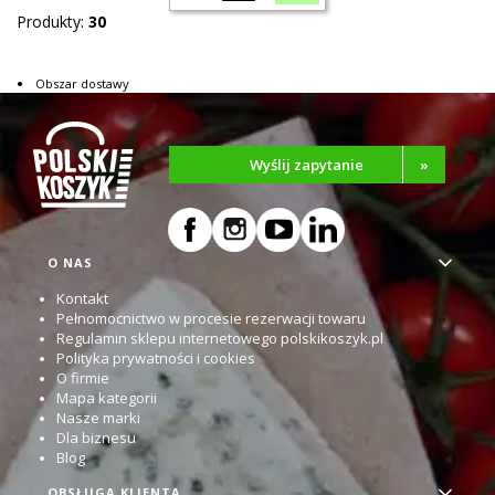
Produkty:
30
Obszar dostawy
Wyślij zapytanie
»
Linki w stopce
O NAS
Kontakt
Pełnomocnictwo w procesie rezerwacji towaru
Regulamin sklepu internetowego polskikoszyk.pl
Polityka prywatności i cookies
O firmie
Mapa kategorii
Nasze marki
Dla biznesu
Blog
OBSŁUGA KLIENTA