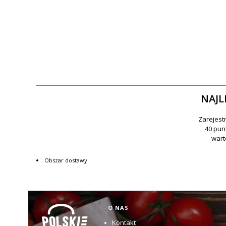
NAJL
Obszar dostawy
Linki w stopce
O NAS
Kontakt