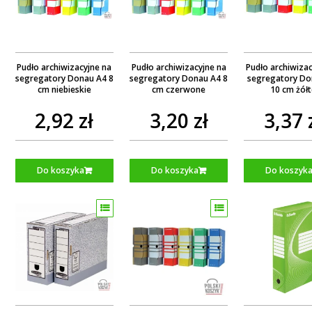
Pudło archiwizacyjne na
Pudło archiwizacyjne na
Pudło archiwizac
segregatory Donau A4 8
segregatory Donau A4 8
segregatory Do
cm niebieskie
cm czerwone
10 cm żó
2,92 zł
3,20 zł
3,37 
Do koszyka
Do koszyka
Do koszyk