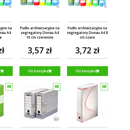
yjne na
Pudło archiwizacyjne na
Pudło archiwizacyjne na
nau A4
segregatory Donau A4
segregatory Donau A4 8
łte
10 cm czerwone
cm szare
zł
3,57 zł
3,72 zł
a
Do koszyka
Do koszyka