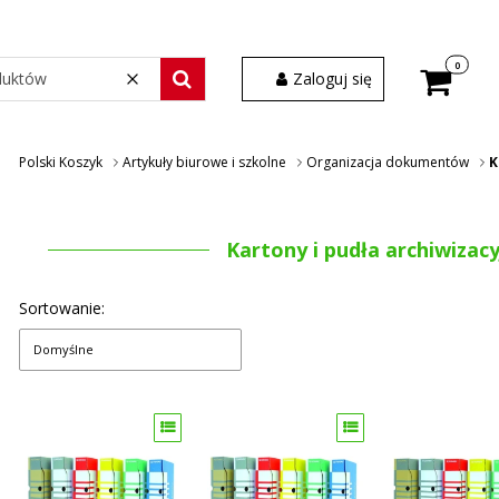
Produkty w
Zaloguj się
Wyczyść
Szukaj wśród 30 000 produktów
Polski Koszyk
Artykuły biurowe i szkolne
Organizacja dokumentów
K
Kartony i pudła archiwizac
Sortowanie:
Domyślne