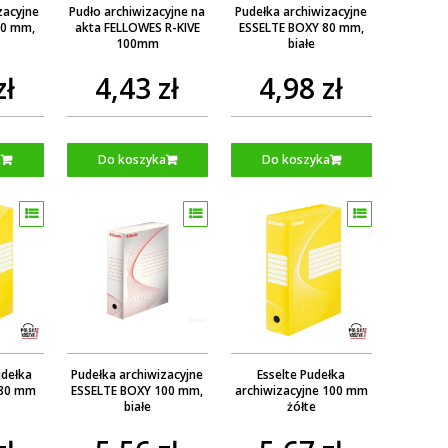
zacyjne
Pudło archiwizacyjne na
Pudełka archiwizacyjne
80 mm,
akta FELLOWES R-KIVE
ESSELTE BOXY 80 mm,
100mm
białe
zł
4,43 zł
4,98 zł
a
Do koszyka
Do koszyka
udełka
Pudełka archiwizacyjne
Esselte Pudełka
 80 mm
ESSELTE BOXY 100 mm,
archiwizacyjne 100 mm
białe
żółte