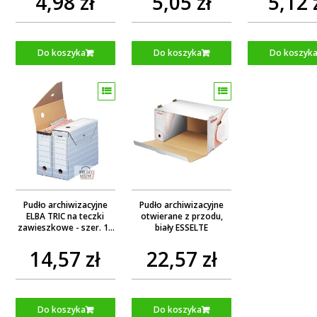
4,98 zł
5,05 zł
5,12 
Do koszyka
Do koszyka
Do koszyk
Pudło archiwizacyjne
Pudło archiwizacyjne
ELBA TRIC na teczki
otwierane z przodu,
zawieszkowe - szer. 11
biały ESSELTE
cm
14,57 zł
22,57 zł
Do koszyka
Do koszyka