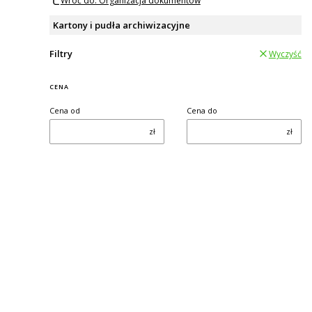
Wróć do: Organizacja dokumentów
Kartony i pudła archiwizacyjne
Filtry
Wyczyść
CENA
Cena od
Cena do
zł
zł