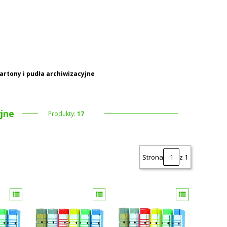
 koszyku: 0. Zobacz szczegóły
artony i pudła archiwizacyjne
yjne
Produkty:
17
Strona
z 1