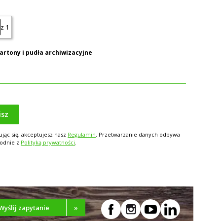
z 1
artony i pudła archiwizacyjne
isz
ując się, akceptujesz nasz
Regulamin
. Przetwarzanie danych odbywa
godnie z
Polityką prywatności
.
Wyślij zapytanie
»