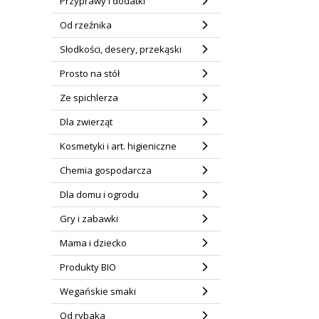
Przyprawy i dodatki
Od rzeźnika
Słodkości, desery, przekąski
Prosto na stół
Ze spichlerza
Dla zwierząt
Kosmetyki i art. higieniczne
Chemia gospodarcza
Dla domu i ogrodu
Gry i zabawki
Mama i dziecko
Produkty BIO
Wegańskie smaki
Od rybaka