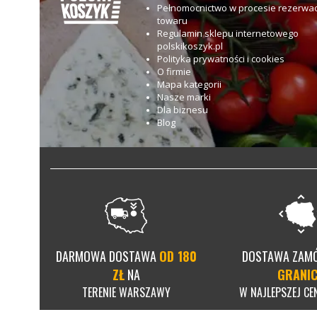
Pełnomocnictwo w procesie rezerwac
towaru
Regulamin sklepu internetowego
polskikoszyk.pl
Polityka prywatności i cookies
O firmie
Mapa kategorii
Nasze marki
Dla biznesu
Blog
DARMOWA DOSTAWA
OD 180
DOSTAWA ZAM
ZŁ
NA
GRANI
TERENIE WARSZAWY
W NAJLEPSZEJ CEN