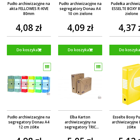
Pudło archiwizacyjne na
Pudło archiwizacyjne na
Pudełka archiwi
akta FELLOWES R-KIVE
segregatory Donau A4
ESSELTE BOXY 
80mm
10 cm zielone
zielone
4,08 zł
4,09 zł
4,37 
Do koszyka
Do koszyka
Do koszyk
Pudło archiwizacyjne na
Elba Karton
Esselte Boxy P
segregatory Donau A4
archiwizacyjny na
archiwizacyjne
12 cm żółte
segregatory TRIC
żółte
szerokość 9,5 cm
brązowy