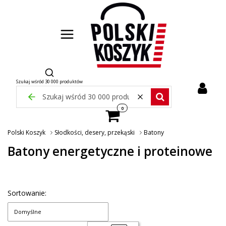
Otwórz wyszukiwarkę
Szukaj wśród 30 000 produktów
Zamknij wyszukiwarkę
Wyczyść
Szukaj wśród 30 000 pr
Produkty w koszyku: 0. Zobacz szcze
Polski Koszyk
Słodkości, desery, przekąski
Batony
Batony energetyczne i proteinowe
Sortowanie:
Domyślne