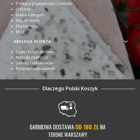
Polityka prywatności i cookies
O firmie
Mapa kategorii
Nasze marki
Dla biznesu
Blog
OBSŁUGA KLIENTA
Czas i koszt dostawy
Metody płatności
Zwroty i reklamacje
Pytania i odpowiedzi
Dlaczego Polski Koszyk
DARMOWA DOSTAWA
OD 180 ZŁ
NA
TERENIE WARSZAWY