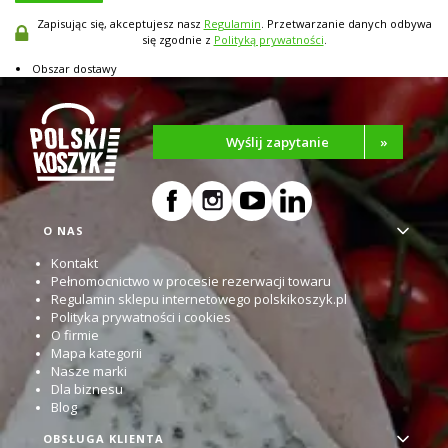
Zapisując się, akceptujesz nasz
Regulamin
. Przetwarzanie danych odbywa
się zgodnie z
Polityką prywatności
.
Obszar dostawy
Wyślij zapytanie
»
Linki w stopce
O NAS
Kontakt
Pełnomocnictwo w procesie rezerwacji towaru
Regulamin sklepu internetowego polskikoszyk.pl
Polityka prywatności i cookies
O firmie
Mapa kategorii
Nasze marki
Dla biznesu
Blog
OBSŁUGA KLIENTA