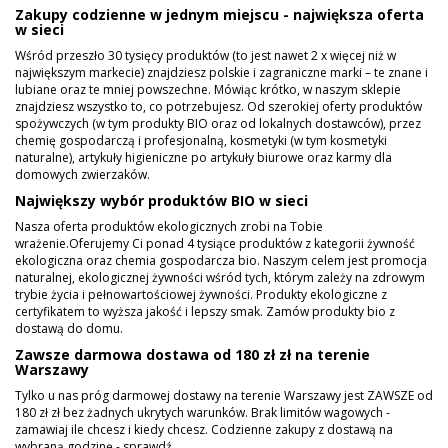
Zakupy codzienne w jednym miejscu - największa oferta
w sieci
Wśród przeszło 30 tysięcy produktów (to jest nawet 2 x więcej niż w
największym markecie) znajdziesz polskie i zagraniczne marki – te znane i
lubiane oraz te mniej powszechne. Mówiąc krótko, w naszym sklepie
znajdziesz wszystko to, co potrzebujesz. Od szerokiej oferty produktów
spożywczych (w tym produkty BIO oraz od lokalnych dostawców), przez
chemię gospodarczą i profesjonalną, kosmetyki (w tym kosmetyki
naturalne), artykuły higieniczne po artykuły biurowe oraz karmy dla
domowych zwierzaków.
Największy wybór produktów BIO w sieci
Nasza oferta produktów ekologicznych zrobi na Tobie
wrażenie.Oferujemy Ci ponad 4 tysiące produktów z kategorii żywność
ekologiczna oraz chemia gospodarcza bio. Naszym celem jest promocja
naturalnej, ekologicznej żywności wśród tych, którym zależy na zdrowym
trybie życia i pełnowartościowej żywności. Produkty ekologiczne z
certyfikatem to wyższa jakość i lepszy smak. Zamów produkty bio z
dostawą do domu.
Zawsze darmowa dostawa od 180 zł zł na terenie
Warszawy
Tylko u nas próg darmowej dostawy na terenie Warszawy jest ZAWSZE od
180 zł zł bez żadnych ukrytych warunków. Brak limitów wagowych -
zamawiaj ile chcesz i kiedy chcesz. Codzienne zakupy z dostawą na
wybraną godzinę - sprawdź.