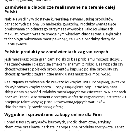
Zamówienia chłodnicze realizowane na terenie całej
Polski
Nabiał i wędliny w dostawie kurierskiej? Pewnie! Szukaj produktów
oznaczonych zieloną lub niebieską gwiazdką. Produkty wymagające
opakowania chłodniczego otrzymasz w wysokiej jakości wkładach
makulaturowych wraz ze specjalnym wkładem chłodzącym. Dzięki takiej
technologii pakowania masz pewność, że Twoje produkty dotrą do
Ciebie świeże.
Polskie produkty w zamówieniach zagranicznych
Jeśli mieszkasz poza granicami Polski to bez problemu możesz złożyć u
nas zamówienie i cieszyć się smakami znanymi z Polski. Bez względu czy
chcesz wspierać polskich producentów kupując polskie produkty czy
chcesz sprawdzić zagraniczne marki u nas masz taką możliwość.
Realizujemy zamówienia do większości krajów Unii Europejskiej, jak także
do wybranych krajów spoza Europy. Największą popularnością nasz
sklep cieszy się wśród Polaków mieszkających we Włoszech, w Niemczech
oraz we Francji. Asortyment dostępny w ofercie zagranicznej jest szeroki i
obejmuje także wysyłkę produktów wymagających warunków
chłodniczych. Sprawdź naszą ofertę.
Wygodne i sprawdzone zakupy online dla Firm
Ponad 8 tysięcy artykułów biurowych, środki chemiczne, artykuły
chemiczne oraz kawa, herbata, napoje i inne produkty spożywcze. Teraz