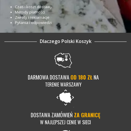
Czas i koszt dostawy
Metody płatności
Zwroty i reklamacje
Pytania i odpowiedzi
Dlaczego Polski Koszyk
DARMOWA DOSTAWA
OD 180 ZŁ
NA
TERENIE WARSZAWY
DOSTAWA ZAMÓWIEŃ
ZA GRANICĘ
W NAJLEPSZEJ CENIE W SIECI