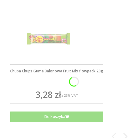
Chupa Chups Guma Balonowa Fruit Mix flowpack 20g
3,28 zł
z
23%
VAT
Do koszyka