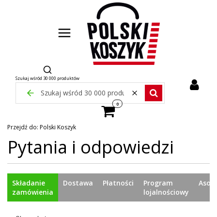
Otwórz wyszukiwarkę
Szukaj wśród 30 000 produktów
Zamknij wyszukiwarkę
Wyczyść
Szukaj wśród 30 000 pr
Produkty w koszyku: 0. Zobacz szcze
Przejdź do:
Polski Koszyk
Pytania i odpowiedzi
Składanie
Dostawa
Płatności
Program
Asor
zamówienia
lojalnościowy