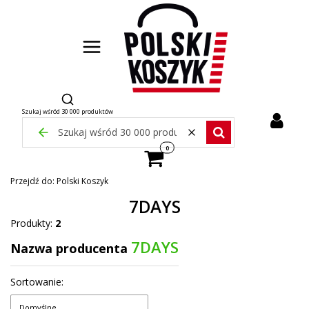
Otwórz wyszukiwarkę
Szukaj wśród 30 000 produktów
Zamknij wyszukiwarkę
Wyczyść
Szukaj wśród 30 000 pr
Produkty w koszyku: 0. Zobacz szcze
Przejdź do:
Polski Koszyk
7DAYS
Produkty:
2
7DAYS
Nazwa producenta
Lista produktów
Sortowanie:
Domyślne