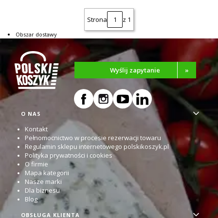
Strona
z 1
Obszar dostawy
Wyślij zapytanie
»
Linki w stopce
O NAS
Kontakt
Pełnomocnictwo w procesie rezerwacji towaru
Regulamin sklepu internetowego polskikoszyk.pl
Polityka prywatności i cookies
O firmie
Mapa kategorii
Nasze marki
Dla biznesu
Blog
OBSŁUGA KLIENTA