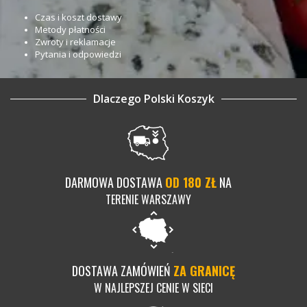
Czas i koszt dostawy
Metody płatności
Zwroty i reklamacje
Pytania i odpowiedzi
Dlaczego Polski Koszyk
DARMOWA DOSTAWA
OD 180 ZŁ
NA
TERENIE WARSZAWY
DOSTAWA ZAMÓWIEŃ
ZA GRANICĘ
W NAJLEPSZEJ CENIE W SIECI