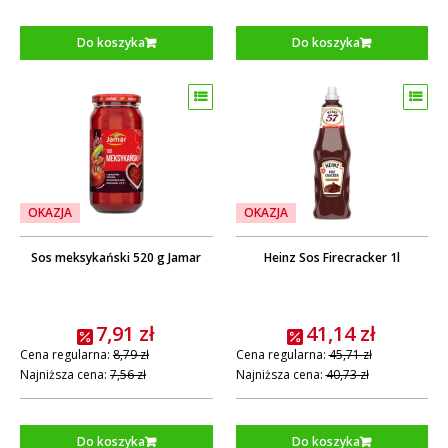
Do koszyka
Do koszyka
OKAZJA
OKAZJA
Sos meksykański 520 g Jamar
Heinz Sos Firecracker 1l
7,91 zł
41,14 zł
Cena regularna:
8,79 zł
Cena regularna:
45,71 zł
Najniższa cena:
7,56 zł
Najniższa cena:
40,73 zł
Do koszyka
Do koszyka