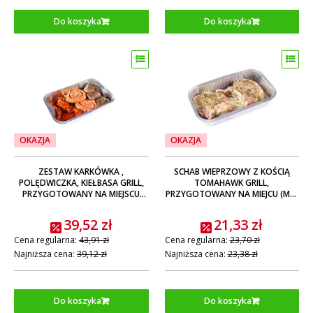
Do koszyka
Do koszyka
OKAZJA
OKAZJA
ZESTAW KARKÓWKA ,
SCHAB WIEPRZOWY Z KOŚCIĄ
POLĘDWICZKA, KIEŁBASA GRILL,
TOMAHAWK GRILL,
PRZYGOTOWANY NA MIEJSCU
PRZYGOTOWANY NA MIEJCU (MP)
(MP) ok. 1 KG
ok. 0,6 KG
39,52 zł
21,33 zł
Cena regularna:
43,91 zł
Cena regularna:
23,70 zł
Najniższa cena:
39,12 zł
Najniższa cena:
23,38 zł
Do koszyka
Do koszyka