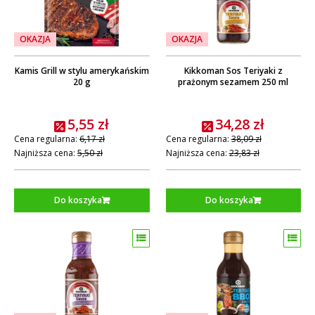
OKAZJA
OKAZJA
Kamis Grill w stylu amerykańskim
Kikkoman Sos Teriyaki z
20 g
prażonym sezamem 250 ml
5,55 zł
34,28 zł
Cena regularna:
6,17 zł
Cena regularna:
38,09 zł
Najniższa cena:
5,50 zł
Najniższa cena:
23,83 zł
Do koszyka
Do koszyka