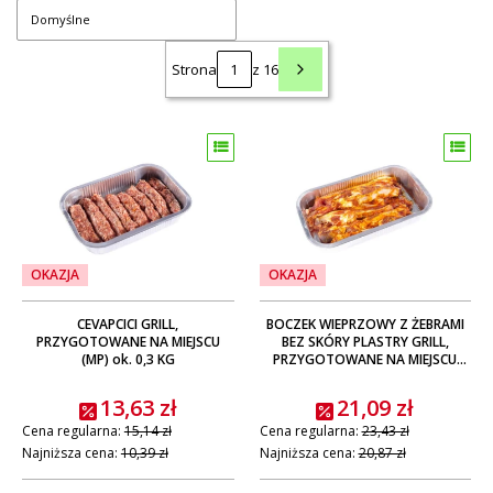
Domyślne
Strona
z 16
Następne produkty
OKAZJA
OKAZJA
CEVAPCICI GRILL,
BOCZEK WIEPRZOWY Z ŻEBRAMI
PRZYGOTOWANE NA MIEJSCU
BEZ SKÓRY PLASTRY GRILL,
(MP) ok. 0,3 KG
PRZYGOTOWANE NA MIEJSCU
(MP) ok. 0,6 KG
13,63 zł
21,09 zł
Cena regularna:
15,14 zł
Cena regularna:
23,43 zł
Najniższa cena:
10,39 zł
Najniższa cena:
20,87 zł