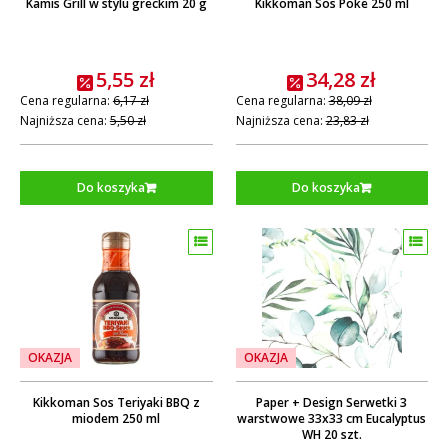
Kamis Grill w stylu greckim 20 g
Kikkoman Sos Poke 250 ml
5,55 zł
34,28 zł
Cena regularna:
6,17 zł
Cena regularna:
38,09 zł
Najniższa cena:
5,50 zł
Najniższa cena:
23,83 zł
Do koszyka
Do koszyka
OKAZJA
OKAZJA
Kikkoman Sos Teriyaki BBQ z
Paper + Design Serwetki 3
miodem 250 ml
warstwowe 33x33 cm Eucalyptus
WH 20 szt.