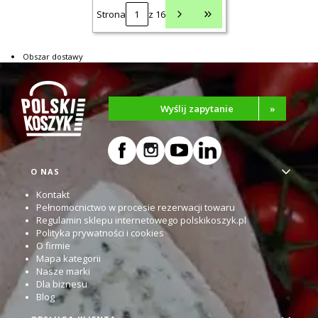
Strona
z 16
Przejdź do ostatniej 
Obszar dostawy
Wyślij zapytanie
»
Linki w stopce
O NAS
Kontakt
Pełnomocnictwo w procesie rezerwacji towaru
Regulamin sklepu internetowego polskikoszyk.pl
Polityka prywatności i cookies
O firmie
Mapa kategorii
Nasze marki
Dla biznesu
Blog