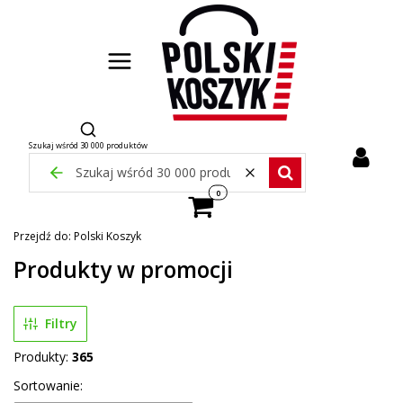
Otwórz wyszukiwarkę
Szukaj wśród 30 000 produktów
Zamknij wyszukiwarkę
Wyczyść
Szukaj wśród 30 000 pr
Produkty w koszyku: 0. Zobacz szcze
Przejdź do:
Polski Koszyk
Produkty w promocji
Filtry
Produkty:
365
Lista produktów
Sortowanie: