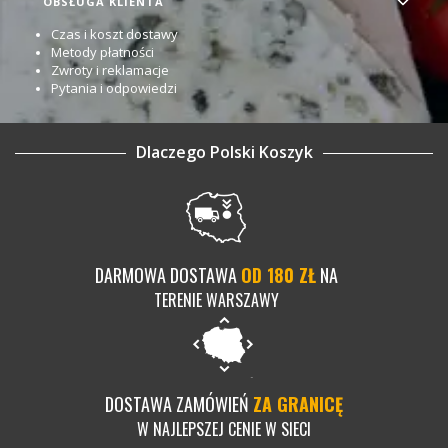
OBSŁUGA KLIENTA
Czas i koszt dostawy
Metody płatności
Zwroty i reklamacje
Pytania i odpowiedzi
Dlaczego Polski Koszyk
DARMOWA DOSTAWA
OD 180 ZŁ
NA
TERENIE WARSZAWY
DOSTAWA ZAMÓWIEŃ
ZA GRANICĘ
W NAJLEPSZEJ CENIE W SIECI