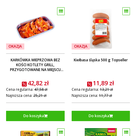
OKAZJA
OKAZJA
KARKÓWKA WIEPRZOWA BEZ
Kiełbasa śląska 500 g Topseller
KOŚCI KOTLETY GRILL,
PRZYGOTOWANE NA MIEJSCU
(MP) ok. 0,8 KG
42,82 zł
11,89 zł
Cena regularna:
47,58 zł
Cena regularna:
13,21 zł
Najniższa cena:
25,21 zł
Najniższa cena:
11,77 zł
Do koszyka
Do koszyka