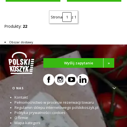
Strona
z 1
Produkty:
22
Obszar dostawy
Wyślij zapytanie
»
Linki w stopce
O NAS
Kontakt
Pełnomocnictwo w procesie rezerwacji towaru
Regulamin sklepu internetowego polskikoszyk.pl
Polityka prywatności i cookies
O firmie
Mapa kategorii