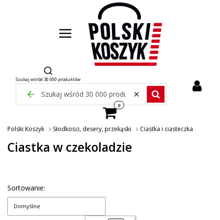
Otwórz wyszukiwarkę
Szukaj wśród 30 000 produktów
Zamknij wyszukiwarkę
Wyczyść
Szukaj wśród 30 000 pr
Produkty w koszyku: 0. Zobacz szcze
Polski Koszyk
Słodkości, desery, przekąski
Ciastka i ciasteczka
Ciastka w czekoladzie
Sortowanie:
Domyślne