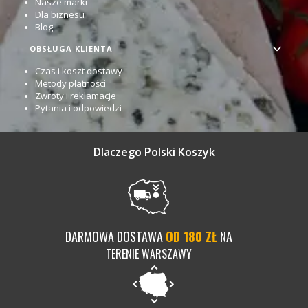
Nasze marki
Dla biznesu
Blog
OBSŁUGA KLIENTA
Czas i koszt dostawy
Metody płatności
Zwroty i reklamacje
Pytania i odpowiedzi
Dlaczego Polski Koszyk
DARMOWA DOSTAWA
OD 180 ZŁ
NA
TERENIE WARSZAWY