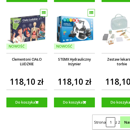
NOWOŚĆ
NOWOŚĆ
Clementoni CIAŁO
STEMX Hydrauliczny
Zestaw lekar
LUDZKIE
Inżynier
torbie
118,10 zł
118,10 zł
118,10
Do koszyka
Do koszyka
Do koszyk
Strona
z 2
Na