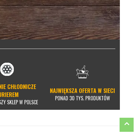
NIE CHŁODNICZE
NAJWIĘKSZA OFERTA W SIECI
URIEREM
PONAD 30 TYS. PRODUKTÓW
SZY SKLEP W POLSCE