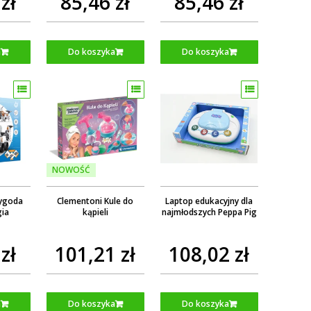
zł
85,46 zł
85,46 zł
a
Do koszyka
Do koszyka
NOWOŚĆ
ygoda
Clementoni Kule do
Laptop edukacyjny dla
ia
kąpieli
najmłodszych Peppa Pig
zł
101,21 zł
108,02 zł
a
Do koszyka
Do koszyka