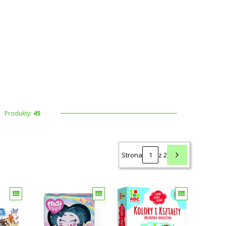
 koszyku: 0. Zobacz szczegóły
Produkty:
45
Strona
z 2