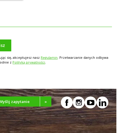
isz
ując się, akceptujesz nasz
Regulamin
. Przetwarzanie danych odbywa
godnie z
Polityką prywatności
.
Wyślij zapytanie
»