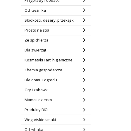
Przyprawy i dodatki
Od rzeźnika
Słodkości, desery, przekąski
Prosto na stół
Ze spichlerza
Dla zwierząt
Kosmetyki i art. higieniczne
Chemia gospodarcza
Dla domu i ogrodu
Gry i zabawki
Mama i dziecko
Produkty BIO
Wegańskie smaki
Od rybaka