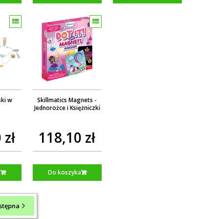
ski w
Skillmatics Magnets -
Jednorożce i Księżniczki
 zł
118,10 zł
a
Do koszyka
stępna