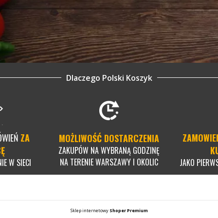
Dlaczego Polski Koszyk
ÓWIEŃ
ZA
ZAMOWIE
MOŻLIWOŚĆ DOSTARCZENIA
CĘ
K
ZAKUPÓW NA WYBRANĄ GODZINĘ
NA TERENIE WARSZAWY I OKOLIC
IE W SIECI
JAKO PIERW
Sklep internetowy
Shoper Premium