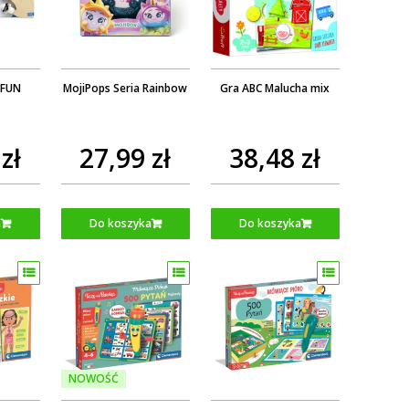
&FUN
MojiPops Seria Rainbow
Gra ABC Malucha mix
zł
27,99 zł
38,48 zł
a
Do koszyka
Do koszyka
NOWOŚĆ