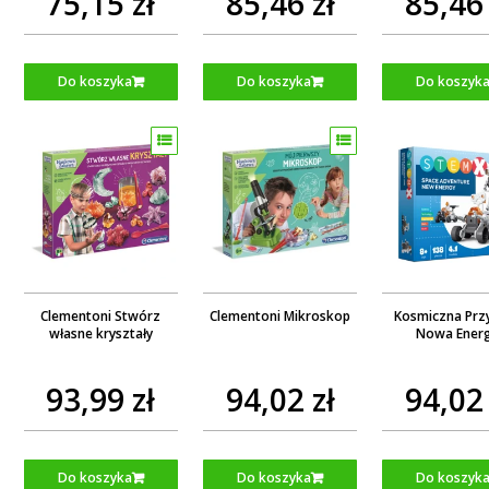
75,15 zł
85,46 zł
85,46 
Do koszyka
Do koszyka
Do koszyk
Clementoni Stwórz
Clementoni Mikroskop
Kosmiczna Prz
własne kryształy
Nowa Energ
93,99 zł
94,02 zł
94,02 
Do koszyka
Do koszyka
Do koszyk