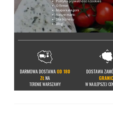
Polityka prywatności i cookies
O firmie
Mapa kategorii
Nasze marki
Dla biznesu
Blog
DARMOWA DOSTAWA
OD 180
DOSTAWA ZAM
ZŁ
NA
GRANI
TERENIE WARSZAWY
W NAJLEPSZEJ CEN