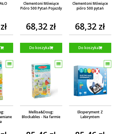
IAŁO
Clementoni Mówiące
Clementoni Mówiące
Pióro 500 Pytań Pojazdy
pióro 500 pytań
zł
68,32 zł
68,32 zł
a
Do koszyka
Do koszyka
ug:
Mellisa&Doug:
Eksperyment Z
ewniane
Blockables - Na farmie
Labiryntem
a