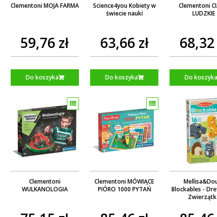
Clementoni MOJA FARMA
Science4you Kobiety w
Clementoni C
świecie nauki
LUDZKIE
59,76 zł
63,66 zł
68,32 
Do koszyka
Do koszyka
Do koszyk
Clementoni
Clementoni MÓWIĄCE
Mellisa&Do
WULKANOLOGIA
PIÓRO 1000 PYTAŃ
Blockables - Dr
Zwierzątk