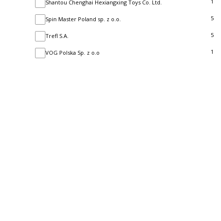
1
Shantou Chenghai Hexiangxing Toys Co. Ltd.
5
Spin Master Poland sp. z o.o.
5
Trefl S.A.
1
VOG Polska Sp. z o.o