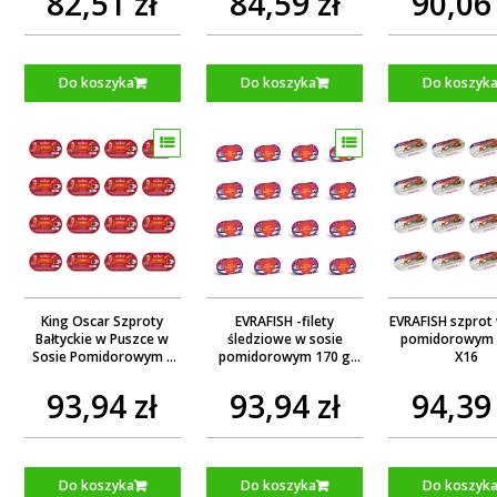
82,51 zł
84,59 zł
90,06 
Do koszyka
Do koszyka
Do koszyk
King Oscar Szproty
EVRAFISH -filety
EVRAFISH szprot
Bałtyckie w Puszce w
śledziowe w sosie
pomidorowym 
Sosie Pomidorowym -
pomidorowym 170 g
X16
160 g X16
X16
93,94 zł
93,94 zł
94,39 
Do koszyka
Do koszyka
Do koszyk