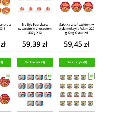
kantna z
Era Ryb Paprykarz
Sałatka z tuńczykiem w
 X16
szczeciński z łososiem
stylu meksykańskim 220
330g X12
g King Oscar X6
zł
59,39 zł
59,45 zł
a
Do koszyka
Do koszyka