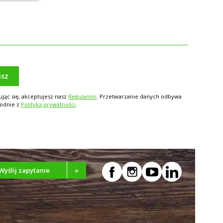
isz
ując się, akceptujesz nasz
Regulamin
. Przetwarzanie danych odbywa
godnie z
Polityką prywatności
.
Wyślij zapytanie
»