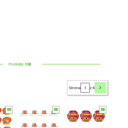
 koszyku: 0. Zobacz szczegóły
Produkty:
138
Strona
z 6