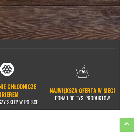
NIE CHŁODNICZE
NAJWIĘKSZA OFERTA W SIECI
URIEREM
PONAD 30 TYS. PRODUKTÓW
SZY SKLEP W POLSCE