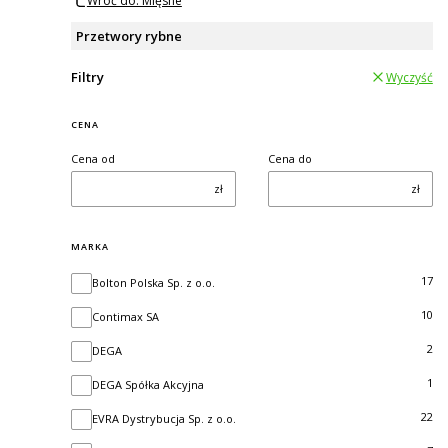
Wróć do: Mięsne
Przetwory rybne
Filtry
Wyczyść
CENA
Cena od
Cena do
zł
zł
MARKA
Marka
17
Bolton Polska Sp. z o.o.
10
Contimax SA
2
DEGA
1
DEGA Spółka Akcyjna
22
EVRA Dystrybucja Sp. z o.o.