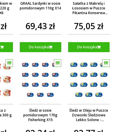
ykiem w
GRAAL Sardynki w sosie
Sałatka z Makrelą i
 220 g
pomidorowym 110g X14
Łososiem w Puszce
 X6
Pikantna Konserwa
Rybna - MK 170 g X20
zł
69,43 zł
75,05 zł
a
Do koszyka
Do koszyka
ka z
Śledź w sosie
Śledź w Oleju w Puszce
a 300 g
pomidorowym 170g
Dzwonki Śledziowe
Fisherking X15
Lekko Solone -
Fisherking 170 g X15