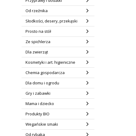
Przyprawy i dodatki
Od rzeźnika
Słodkości, desery, przekąski
Prosto na stół
Ze spichlerza
Dla zwierząt
Kosmetyki i art. higieniczne
Chemia gospodarcza
Dla domu i ogrodu
Gry i zabawki
Mama i dziecko
Produkty BIO
Wegańskie smaki
Od rybaka