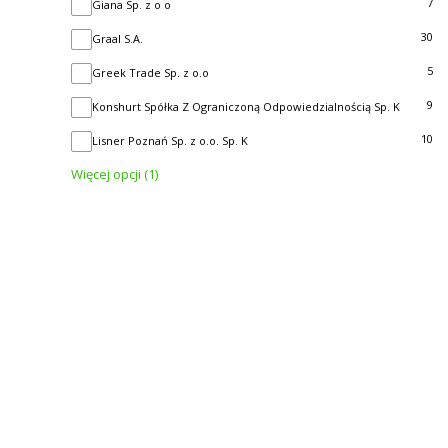
7
Giana Sp. z o o
30
Graal S.A.
5
Greek Trade Sp. z o.o
9
Konshurt Spółka Z Ograniczoną Odpowiedzialnością Sp. K
10
Lisner Poznań Sp. z o.o. Sp. K
Więcej opcji (1)