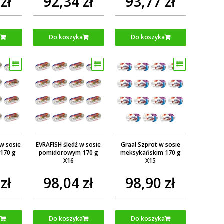
zł
92,34 zł
93,77 zł
a
Do koszyka
Do koszyka
 w sosie
EVRAFISH śledź w sosie
Graal Szprot w sosie
170 g
pomidorowym 170 g
meksykańskim 170 g
X16
X15
zł
98,04 zł
98,90 zł
a
Do koszyka
Do koszyka