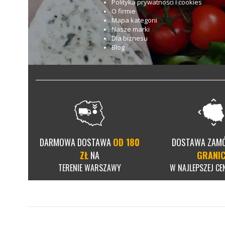
Polityka prywatności i cookies
O firmie
Mapa kategorii
Nasze marki
Dla biznesu
Blog
DARMOWA DOSTAWA
OD 180
DOSTAWA ZAM
ZŁ
NA
GRANI
TERENIE WARSZAWY
W NAJLEPSZEJ CEN