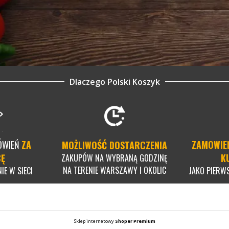
Dlaczego Polski Koszyk
ÓWIEŃ
ZA
ZAMOWIE
MOŻLIWOŚĆ DOSTARCZENIA
CĘ
K
ZAKUPÓW NA WYBRANĄ GODZINĘ
NA TERENIE WARSZAWY I OKOLIC
IE W SIECI
JAKO PIERW
Sklep internetowy
Shoper Premium