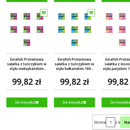
Evrafish Proteinowa
Evrafish Proteinowa
Evrafish Prot
sałatka z tuńczykiem w
sałatka z tuńczykiem w
sałatka z łoso
stylu meksykańskim
stylu bałkańskim 160g
stylu paryskim 
160g X7
X7
99,82 zł
99,82 zł
99,82 
Do koszyka
Do koszyka
Do koszyk
Strona
z 6
Na