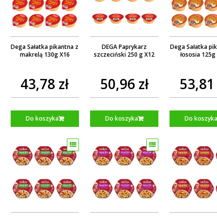
Dega Sałatka pikantna z
DEGA Paprykarz
Dega Sałatka pi
makrelą 130g X16
szczeciński 250 g X12
łososia 125g
43,78 zł
50,96 zł
53,81 
Do koszyka
Do koszyka
Do koszyk