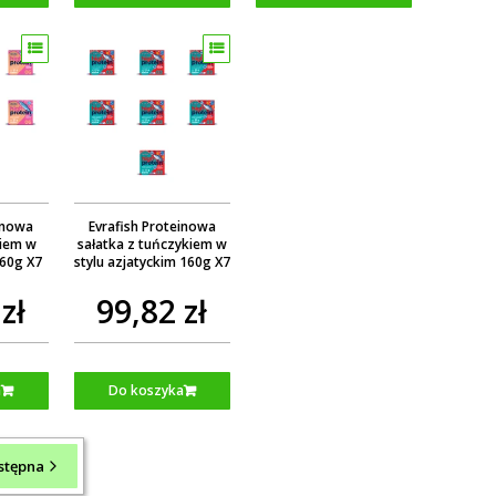
einowa
Evrafish Proteinowa
siem w
sałatka z tuńczykiem w
160g X7
stylu azjatyckim 160g X7
zł
99,82 zł
a
Do koszyka
stępna