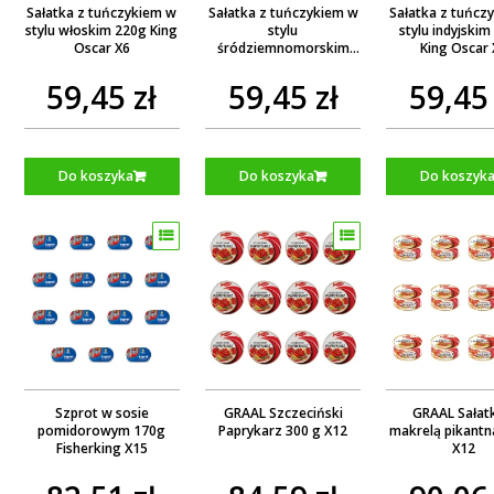
Sałatka z tuńczykiem w
Sałatka z tuńczykiem w
Sałatka z tuńcz
stylu włoskim 220g King
stylu
stylu indyjskim
Oscar X6
śródziemnomorskim
King Oscar
220g King Oscar X6
59,45 zł
59,45 zł
59,45 
Do koszyka
Do koszyka
Do koszyk
Szprot w sosie
GRAAL Szczeciński
GRAAL Sałat
pomidorowym 170g
Paprykarz 300 g X12
makrelą pikantn
Fisherking X15
X12