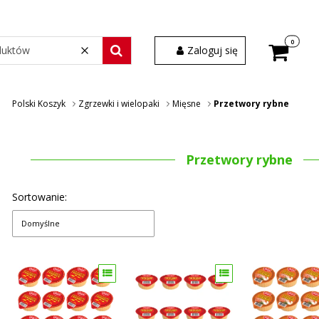
Produkty w
Zaloguj się
Wyczyść
Szukaj wśród 30 000 produktów
Polski Koszyk
Zgrzewki i wielopaki
Mięsne
Przetwory rybne
Przetwory rybne
Sortowanie:
Domyślne