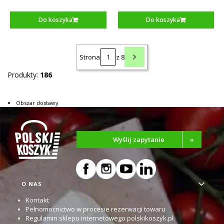
Do koszyka
Do koszyka
Strona
z 8
Produkty:
186
Obszar dostawy
Wyślij zapytanie
»
Linki w stopce
O NAS
Kontakt
Pełnomocnictwo w procesie rezerwacji towaru
Regulamin sklepu internetowego polskikoszyk.pl