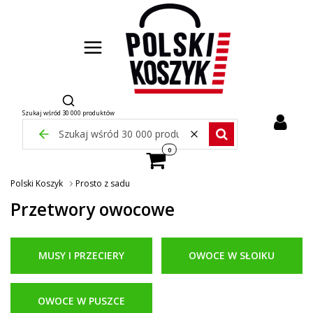
Otwórz wyszukiwarkę
Szukaj wśród 30 000 produktów
Zamknij wyszukiwarkę
Wyczyść
Szukaj wśród 30 000 pr
Produkty w koszyku: 0. Zobacz szcze
Polski Koszyk
Prosto z sadu
Przetwory owocowe
MUSY I PRZECIERY
OWOCE W SŁOIKU
OWOCE W PUSZCE