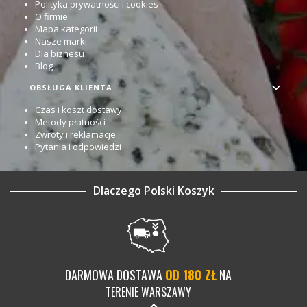
Polityka prywatności i cookies
O firmie
Mapa kategorii
Nasze marki
Dla biznesu
Blog
OBSŁUGA KLIENTA
Czas i koszt dostawy
Metody płatności
Zwroty i reklamacje
Pytania i odpowiedzi
Dlaczego Polski Koszyk
DARMOWA DOSTAWA
OD 180 ZŁ
NA
TERENIE WARSZAWY