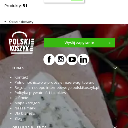
Produkty:
51
Obszar dostawy
Wyślij zapytanie
»
Linki w stopce
O NAS
Kontakt
Pełnomocnictwo w procesie rezerwacji towaru
Regulamin sklepu internetowego polskikoszyk.pl
Polityka prywatności i cookies
O firmie
Mapa kategorii
Nasze marki
Dla biznesu
Blog
OBSŁUGA KLIENTA