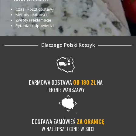
Czas i koszt dostawy
Metody płatności
Zwroty i reklamacje
Pytania i odpowiedzi
Dlaczego Polski Koszyk
DARMOWA DOSTAWA
OD 180 ZŁ
NA
TERENIE WARSZAWY
DOSTAWA ZAMÓWIEŃ
ZA GRANICĘ
W NAJLEPSZEJ CENIE W SIECI