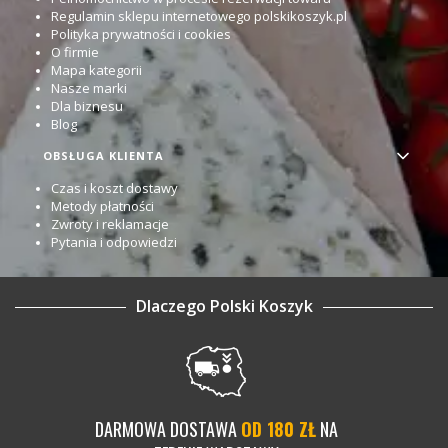
Regulamin sklepu internetowego polskikoszyk.pl
Polityka prywatności i cookies
O firmie
Mapa kategorii
Nasze marki
Dla biznesu
Blog
OBSŁUGA KLIENTA
Czas i koszt dostawy
Metody płatności
Zwroty i reklamacje
Pytania i odpowiedzi
Dlaczego Polski Koszyk
DARMOWA DOSTAWA
OD 180 ZŁ
NA