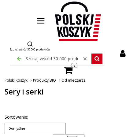
Otwórz wyszukiwarkę
Szukaj wśród 30 000 produktów
Zamknij wyszukiwarkę
Wyczyść
Szukaj wśród 30 000 pr
Produkty w koszyku: 0. Zobacz szcze
Polski Koszyk
Produkty BIO
Od mleczarza
Sery i serki
Sortowanie:
Domyślne