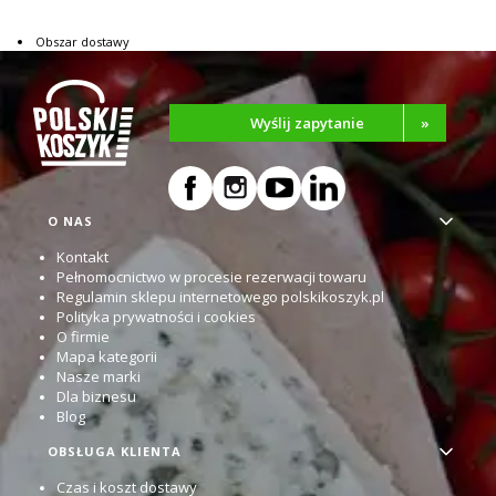
Obszar dostawy
Wyślij zapytanie
»
Linki w stopce
O NAS
Kontakt
Pełnomocnictwo w procesie rezerwacji towaru
Regulamin sklepu internetowego polskikoszyk.pl
Polityka prywatności i cookies
O firmie
Mapa kategorii
Nasze marki
Dla biznesu
Blog
OBSŁUGA KLIENTA
Czas i koszt dostawy