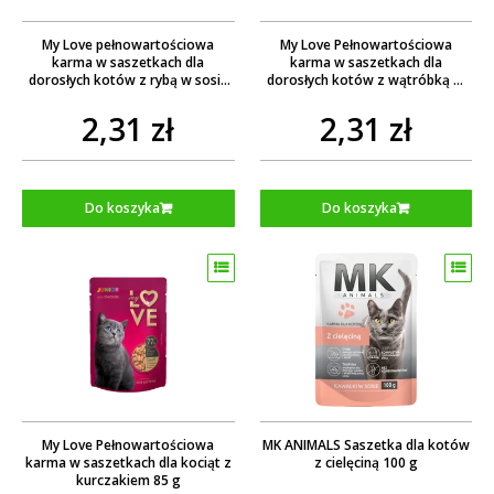
My Love pełnowartościowa
My Love Pełnowartościowa
karma w saszetkach dla
karma w saszetkach dla
dorosłych kotów z rybą w sosie
dorosłych kotów z wątróbką w
85 g
sosie 85 g
2,31 zł
2,31 zł
Do koszyka
Do koszyka
My Love Pełnowartościowa
MK ANIMALS Saszetka dla kotów
karma w saszetkach dla kociąt z
z cielęciną 100 g
kurczakiem 85 g