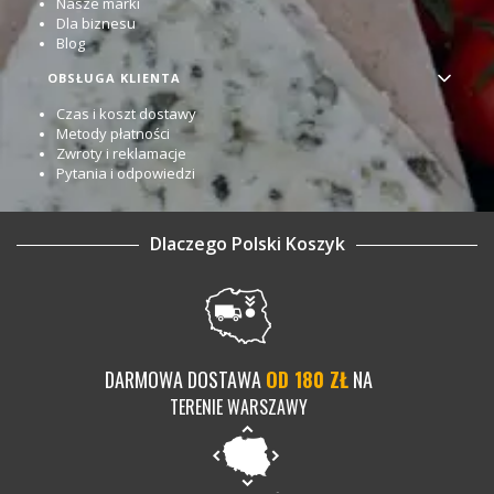
Nasze marki
Dla biznesu
Blog
OBSŁUGA KLIENTA
Czas i koszt dostawy
Metody płatności
Zwroty i reklamacje
Pytania i odpowiedzi
Dlaczego Polski Koszyk
DARMOWA DOSTAWA
OD 180 ZŁ
NA
TERENIE WARSZAWY