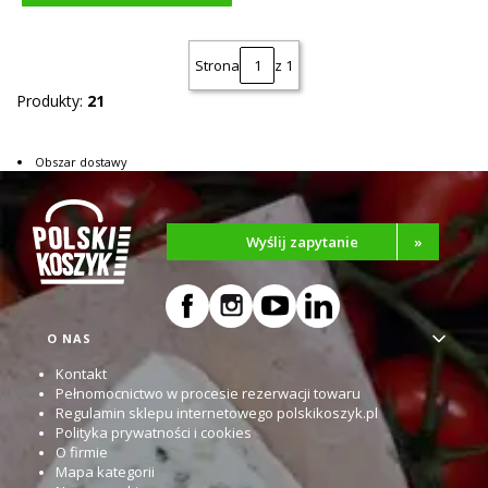
Strona
z 1
Produkty:
21
Obszar dostawy
Wyślij zapytanie
»
Linki w stopce
O NAS
Kontakt
Pełnomocnictwo w procesie rezerwacji towaru
Regulamin sklepu internetowego polskikoszyk.pl
Polityka prywatności i cookies
O firmie
Mapa kategorii