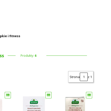
 koszyku: 0. Zobacz szczegóły
kie i fitness
ss
Produkty:
6
Strona
z 1