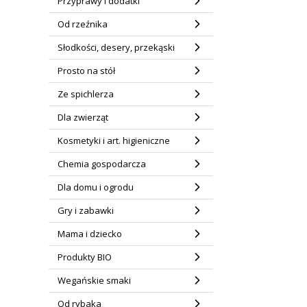
Przyprawy i dodatki
Od rzeźnika
Słodkości, desery, przekąski
Prosto na stół
Ze spichlerza
Dla zwierząt
Kosmetyki i art. higieniczne
Chemia gospodarcza
Dla domu i ogrodu
Gry i zabawki
Mama i dziecko
Produkty BIO
Wegańskie smaki
Od rybaka