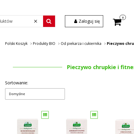
Produkty w
Zaloguj się
Wyczyść
Szukaj wśród 30 000 produktów
Polski Koszyk
Produkty BIO
Od piekarza i cukiernika
Pieczywo chrup
Pieczywo chrupkie i fitne
Sortowanie:
Domyślne