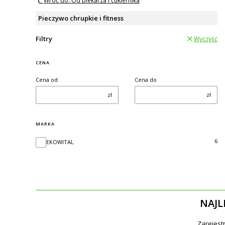
Wróć do: Od piekarza i cukiernika
Pieczywo chrupkie i fitness
Filtry
Wyczyść
CENA
Cena od
Cena do
zł
zł
MARKA
Marka
6
EKOWITAL
NAJL