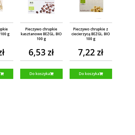
upkie
Pieczywo chrupkie
Pieczywo chrupkie z
 100 g
kasztanowe BEZGL. BIO
ciecierzycą BEZGL. BIO
100 g
100 g
zł
6,53 zł
7,22 zł
a
Do koszyka
Do koszyka