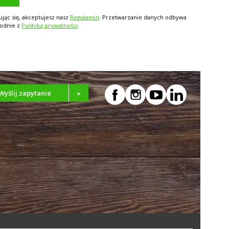
ując się, akceptujesz nasz
Regulamin
. Przetwarzanie danych odbywa
godnie z
Polityką prywatności
.
Wyślij zapytanie
»