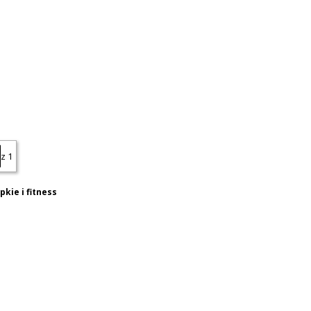
z 1
kie i fitness