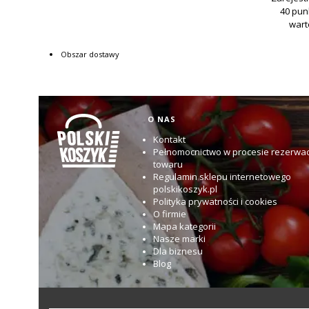
Obszar dostawy
Linki w stopce
O NAS
Kontakt
Pełnomocnictwo w procesie rezerwac
towaru
Regulamin sklepu internetowego
polskikoszyk.pl
Polityka prywatności i cookies
O firmie
Mapa kategorii
Nasze marki
Dla biznesu
Blog