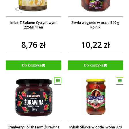
Imbir Z Sokiem Cytrynowym
Śliwki węgierki w occie 540 g
225Ml 4Tea
Rolnik
8,76 zł
10,22 zł
Do koszyka
Do koszyka
Cranberry Polish Farm Żurawina
Rybak Śliwka w occie Iwona 370