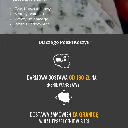
Czas i koszt dostawy
Metody płatności
Zwroty i reklamacje
Pytania i odpowiedzi
Dlaczego Polski Koszyk
DARMOWA DOSTAWA
OD 180 ZŁ
NA
TERENIE WARSZAWY
DOSTAWA ZAMÓWIEŃ
ZA GRANICĘ
W NAJLEPSZEJ CENIE W SIECI