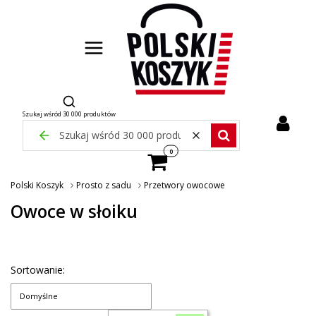
Otwórz wyszukiwarkę
Szukaj wśród 30 000 produktów
Zamknij wyszukiwarkę
Wyczyść
Szukaj wśród 30 000 pr
Produkty w koszyku: 0. Zobacz szcze
Polski Koszyk
Prosto z sadu
Przetwory owocowe
Owoce w słoiku
Sortowanie:
Domyślne