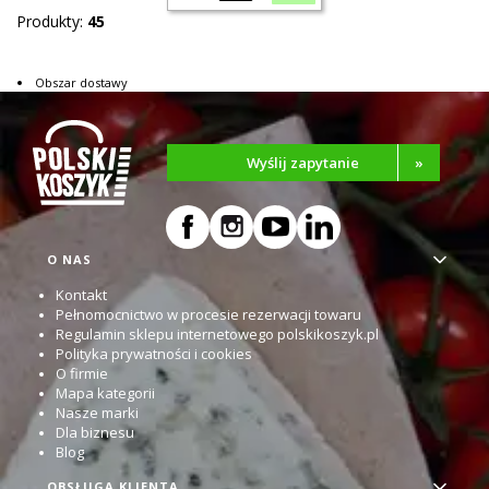
Produkty:
45
Obszar dostawy
Wyślij zapytanie
»
Linki w stopce
O NAS
Kontakt
Pełnomocnictwo w procesie rezerwacji towaru
Regulamin sklepu internetowego polskikoszyk.pl
Polityka prywatności i cookies
O firmie
Mapa kategorii
Nasze marki
Dla biznesu
Blog
OBSŁUGA KLIENTA