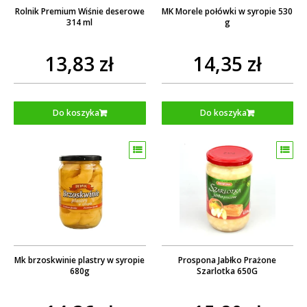
Rolnik Premium Wiśnie deserowe
MK Morele połówki w syropie 530
314 ml
g
13,83 zł
14,35 zł
Do koszyka
Do koszyka
Mk brzoskwinie plastry w syropie
Prospona Jabłko Prażone
680g
Szarlotka 650G