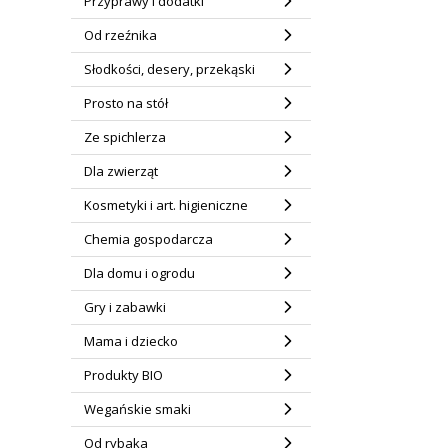
Przyprawy i dodatki
Od rzeźnika
Słodkości, desery, przekąski
Prosto na stół
Ze spichlerza
Dla zwierząt
Kosmetyki i art. higieniczne
Chemia gospodarcza
Dla domu i ogrodu
Gry i zabawki
Mama i dziecko
Produkty BIO
Wegańskie smaki
Od rybaka