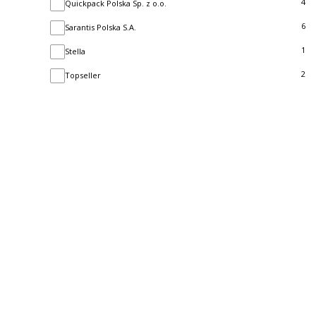
4
Quickpack Polska Sp. z o.o.
6
Sarantis Polska S.A.
1
Stella
2
Topseller