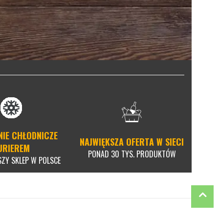
NIE CHŁODNICZE
NAJWIĘKSZA OFERTA W SIECI
URIEREM
PONAD 30 TYS. PRODUKTÓW
SZY SKLEP W POLSCE