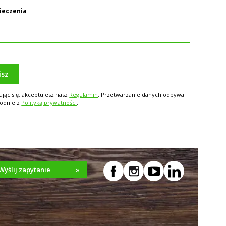
pieczenia
isz
ując się, akceptujesz nasz
Regulamin
. Przetwarzanie danych odbywa
godnie z
Polityką prywatności
.
Wyślij zapytanie
»