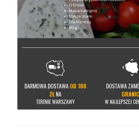
O firmie
Mapa kategorii
Nasze marki
Dla biznesu
Blog
DARMOWA DOSTAWA
OD 180
DOSTAWA ZAM
ZŁ
NA
GRANI
TERENIE WARSZAWY
W NAJLEPSZEJ CEN