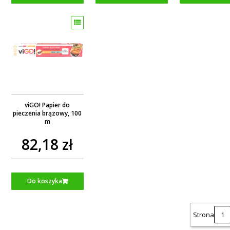
viGO! Papier do
pieczenia brązowy, 100
m
82,18 zł
Do koszyka
Strona