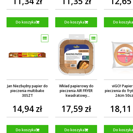
11,34 zł
11,35 zł
12,65 
Do koszyka
Do koszyka
Do koszyk
Jan Niezbędny papier do
Wkład papierowy do
viGO! Papier
pieczenia multibake
pieczenia AIR FRYER
pieczenia do fry
30SZT
kwadratowy
24cm 50sz
200x200x45mm 50
sztuk CLARINA
14,94 zł
17,59 zł
18,11 
Do koszyka
Do koszyka
Do koszyk