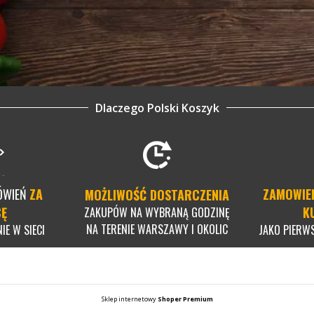
Dlaczego Polski Koszyk
ÓWIEŃ
ZA
ZAMOWIE
MOŻLIWOŚĆ DOSTARCZENIA
CĘ
K
ZAKUPÓW NA WYBRANĄ GODZINĘ
NA TERENIE WARSZAWY I OKOLIC
IE W SIECI
JAKO PIERW
Sklep internetowy
Shoper Premium