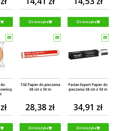
zł
14,41 zł
14,53 zł
a
Do koszyka
Do koszyka
 do
TGE Papier do pieczenia
Paclan Expert Papier do
townicy
38 cm x 50 m
pieczenia 38 cm x 50 m
t
zł
28,38 zł
34,91 zł
a
Do koszyka
Do koszyka