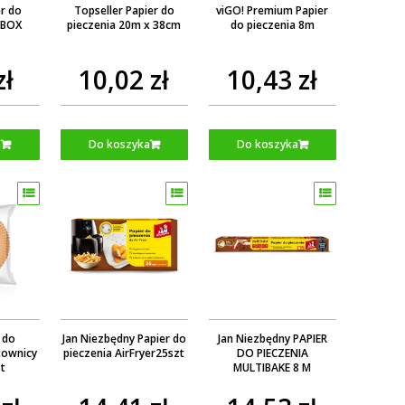
r do
Topseller Papier do
viGO! Premium Papier
 BOX
pieczenia 20m x 38cm
do pieczenia 8m
zł
10,02 zł
10,43 zł
a
Do koszyka
Do koszyka
 do
Jan Niezbędny Papier do
Jan Niezbędny PAPIER
townicy
pieczenia AirFryer25szt
DO PIECZENIA
t
MULTIBAKE 8 M