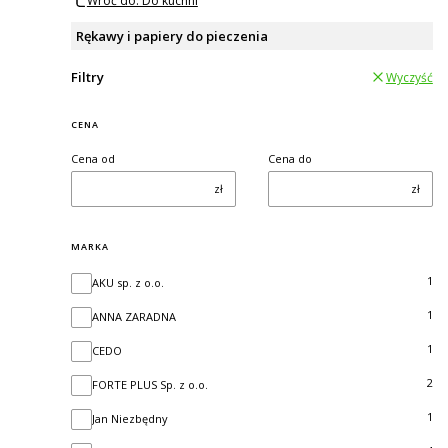
Wróć do: Do kuchni
Rękawy i papiery do pieczenia
Filtry
Wyczyść
CENA
Cena od
Cena do
zł
zł
MARKA
Marka
1
AKU sp. z o.o.
1
ANNA ZARADNA
1
CEDO
2
FORTE PLUS Sp. z o.o.
1
Jan Niezbędny