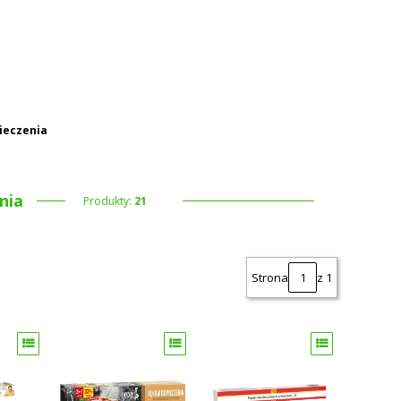
 koszyku: 0. Zobacz szczegóły
pieczenia
nia
Produkty:
21
Strona
z 1