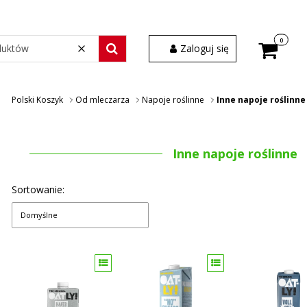
Produkty w
Zaloguj się
Wyczyść
Szukaj wśród 30 000 produktów
Polski Koszyk
Od mleczarza
Napoje roślinne
Inne napoje roślinne
Inne napoje roślinne
Sortowanie:
Domyślne