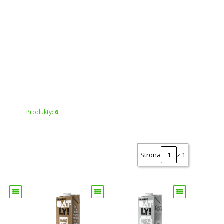
 koszyku: 0. Zobacz szczegóły
Produkty:
6
Strona
z 1