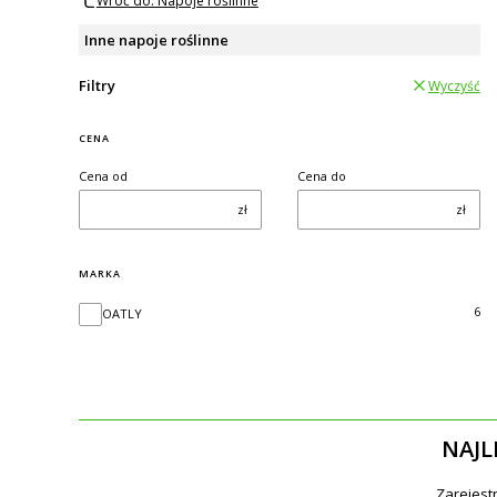
Wróć do: Napoje roślinne
Inne napoje roślinne
Filtry
Wyczyść
CENA
Cena od
Cena do
zł
zł
MARKA
Marka
6
OATLY
NAJL