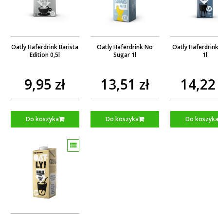
Oatly Haferdrink Barista
Oatly Haferdrink No
Oatly Haferdrin
Edition 0,5l
Sugar 1l
1l
9,95 zł
13,51 zł
14,22 
Do koszyka
Do koszyka
Do koszyk