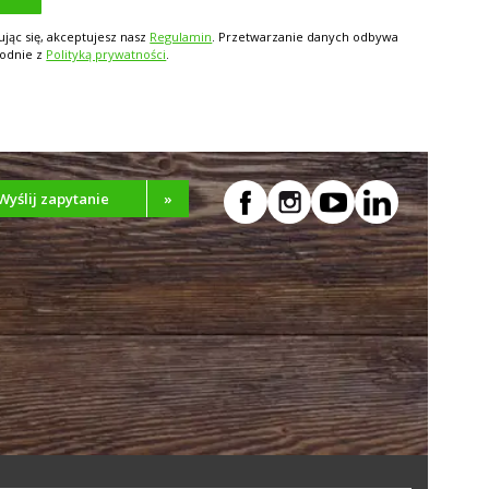
ując się, akceptujesz nasz
Regulamin
. Przetwarzanie danych odbywa
godnie z
Polityką prywatności
.
Wyślij zapytanie
»