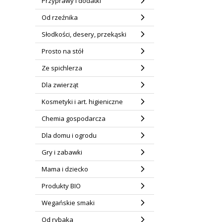
Przyprawy i dodatki
Od rzeźnika
Słodkości, desery, przekąski
Prosto na stół
Ze spichlerza
Dla zwierząt
Kosmetyki i art. higieniczne
Chemia gospodarcza
Dla domu i ogrodu
Gry i zabawki
Mama i dziecko
Produkty BIO
Wegańskie smaki
Od rybaka