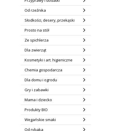
Przyprawy i dodatki
Od rzeźnika
Słodkości, desery, przekąski
Prosto na stół
Ze spichlerza
Dla zwierząt
Kosmetyki i art. higieniczne
Chemia gospodarcza
Dla domu i ogrodu
Gry i zabawki
Mama i dziecko
Produkty BIO
Wegańskie smaki
Od rybaka