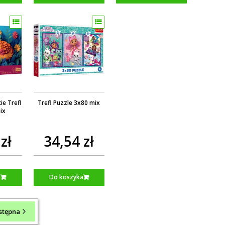
ie Trefl
Trefl Puzzle 3x80 mix
ix
zł
34,54 zł
a
Do koszyka
stępna