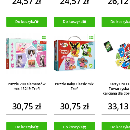
24,57 zł
24,57 zł
26,12 
Do koszyka
Do koszyka
Do koszyk
Puzzle 200 elementów
Puzzle Baby Classic mix
Karty UNO F
mix 13219 Trefl
Trefl
Towarzyska 
karciana dla dor
dzieci 7+ H
30,75 zł
30,75 zł
33,13 
Do koszyka
Do koszyka
Do koszyk