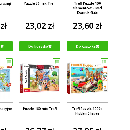
prosię?
Puzzle 30 mix Trefl
Trefl Puzzle 100
elementów - Koci
Domek Gabi
zł
23,02 zł
23,60 zł
a
Do koszyka
Do koszyka
kacyjne
Puzzle 160 mix Trefl
Trefl Puzzle 1000+
Hidden Shapes