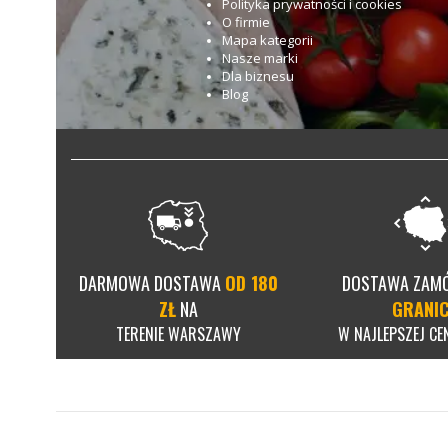
Polityka prywatności i cookies
O firmie
Mapa kategorii
Nasze marki
Dla biznesu
Blog
DARMOWA DOSTAWA
OD 180
DOSTAWA ZAM
ZŁ
NA
GRANI
TERENIE WARSZAWY
W NAJLEPSZEJ CEN