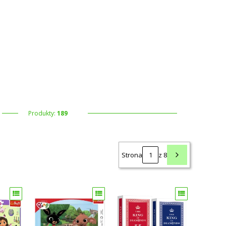
 koszyku: 0. Zobacz szczegóły
Produkty:
189
Strona
z 8