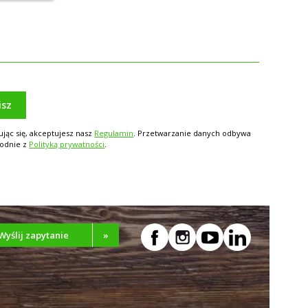
isz
ując się, akceptujesz nasz
Regulamin
. Przetwarzanie danych odbywa
godnie z
Polityką prywatności
.
Wyślij zapytanie
»