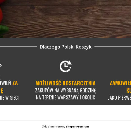
Dlaczego Polski Koszyk
ÓWIEŃ
ZA
ZAMOWIE
MOŻLIWOŚĆ DOSTARCZENIA
CĘ
K
ZAKUPÓW NA WYBRANĄ GODZINĘ
NA TERENIE WARSZAWY I OKOLIC
IE W SIECI
JAKO PIERW
Sklep internetowy
Shoper Premium