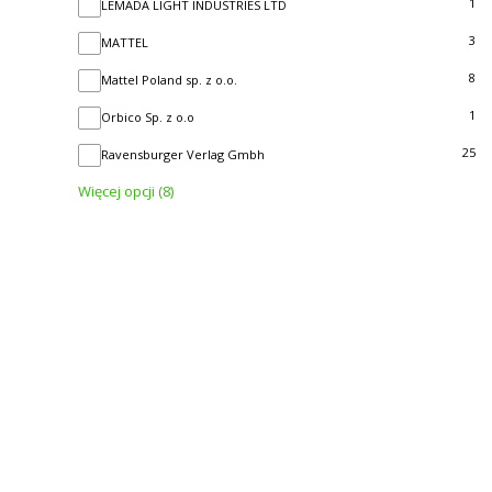
1
LEMADA LIGHT INDUSTRIES LTD
3
MATTEL
8
Mattel Poland sp. z o.o.
1
Orbico Sp. z o.o
25
Ravensburger Verlag Gmbh
Więcej opcji (8)