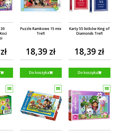
 30
Puzzle Ramkowe 15 mix
Karty 55 listków King of
Koci
Trefl
Diamonds Trefl
bi
zł
18,39 zł
18,39 zł
a
Do koszyka
Do koszyka