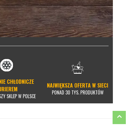
NIE CHŁODNICZE
NAJWIĘKSZA OFERTA W SIECI
URIEREM
PONAD 30 TYS. PRODUKTÓW
SZY SKLEP W POLSCE