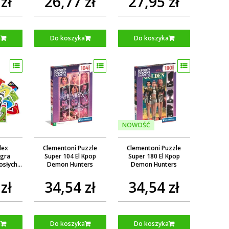
zł
26,77 zł
27,95 zł
a
Do koszyka
Do koszyka
NOWOŚĆ
lex
Clementoni Puzzle
Clementoni Puzzle
gra
Super 104 El Kpop
Super 180 El Kpop
osłych i
Demon Hunters
Demon Hunters
MY99
zł
34,54 zł
34,54 zł
a
Do koszyka
Do koszyka