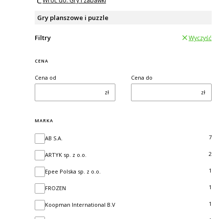
Wróć do: Gry i zabawki
Gry planszowe i puzzle
Filtry
Wyczyść
CENA
Cena od
Cena do
zł
zł
MARKA
Marka
7
AB S.A.
2
ARTYK sp. z o.o.
1
Epee Polska sp. z o.o.
1
FROZEN
1
Koopman International B.V