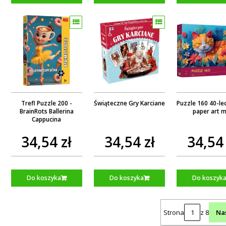
Trefl Puzzle 200 -
Świąteczne Gry Karciane
Puzzle 160 40-lec
BrainRots Ballerina
paper art m
Cappucina
34,54 zł
34,54 zł
34,54 
Do koszyka
Do koszyka
Do koszyk
Strona
z 8
Na