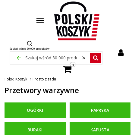
Otwórz wyszukiwarkę
Szukaj wśród 30 000 produktów
Zamknij wyszukiwarkę
Wyczyść
Szukaj wśród 30 000 pr
Produkty w koszyku: 0. Zobacz szcze
Polski Koszyk
Prosto z sadu
Przetwory warzywne
OGÓRKI
PAPRYKA
BURAKI
KAPUSTA