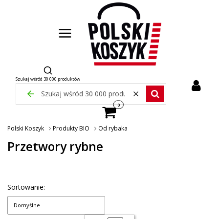
Otwórz wyszukiwarkę
Szukaj wśród 30 000 produktów
Zamknij wyszukiwarkę
Wyczyść
Szukaj wśród 30 000 pr
Produkty w koszyku: 0. Zobacz szcze
Polski Koszyk
Produkty BIO
Od rybaka
Przetwory rybne
Sortowanie:
Domyślne