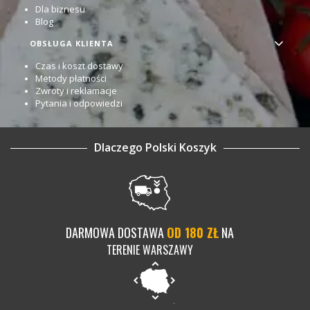
Dla biznesu
Blog
OBSŁUGA KLIENTA
Czas i koszt dostawy
Metody płatności
Zwroty i reklamacje
Pytania i odpowiedzi
Dlaczego Polski Koszyk
DARMOWA DOSTAWA
OD 180 ZŁ
NA
TERENIE WARSZAWY