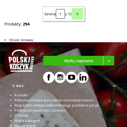
Strona
z 13
Produkty:
294
Obszar dostawy
Wyślij zapytanie
»
Linki w stopce
O NAS
Kontakt
Pełnomocnictwo w procesie rezerwacji towaru
Regulamin sklepu internetowego polskikoszyk.pl
Polityka prywatności i cookies
O firmie
Mapa kategorii
Nasze marki