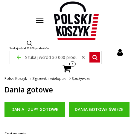
Otwórz wyszukiwarkę
Szukaj wśród 30 000 produktów
Zamknij wyszukiwarkę
Wyczyść
Szukaj wśród 30 000 pr
Produkty w koszyku: 0. Zobacz szcze
Polski Koszyk
Zgrzewki i wielopaki
Spożywcze
Dania gotowe
DANIA I ZUPY GOTOWE
DANIA GOTOWE ŚWIEŻE
Sortowanie: