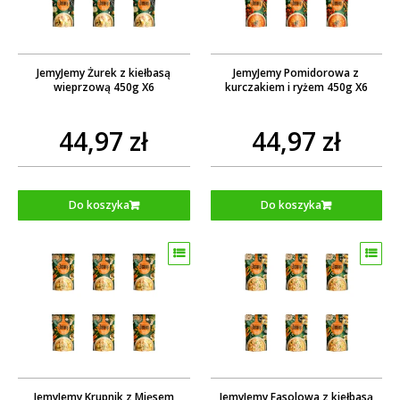
JemyJemy Żurek z kiełbasą
JemyJemy Pomidorowa z
wieprzową 450g X6
kurczakiem i ryżem 450g X6
44,97 zł
44,97 zł
Do koszyka
Do koszyka
JemyJemy Krupnik z Mięsem
JemyJemy Fasolowa z kiełbasą