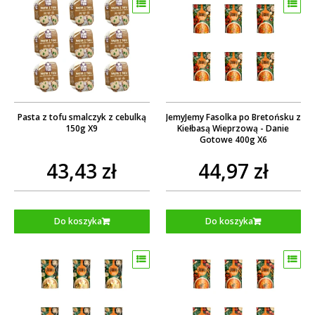
Pasta z tofu smalczyk z cebulką
JemyJemy Fasolka po Bretońsku z
150g X9
Kiełbasą Wieprzową - Danie
Gotowe 400g X6
43,43 zł
44,97 zł
Do koszyka
Do koszyka