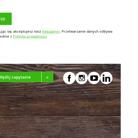
isz
ując się, akceptujesz nasz
Regulamin
. Przetwarzanie danych odbywa
godnie z
Polityką prywatności
.
Wyślij zapytanie
»