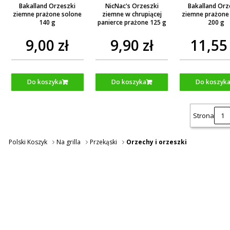
Bakalland Orzeszki
NicNac's Orzeszki
Bakalland Orz
ziemne prażone solone
ziemne w chrupiącej
ziemne prażone
140 g
panierce prażone 125 g
200 g
9,00 zł
9,90 zł
11,55 
Do koszyka
Do koszyka
Do koszyk
Strona
Polski Koszyk
Na grilla
Przekąski
Orzechy i orzeszki