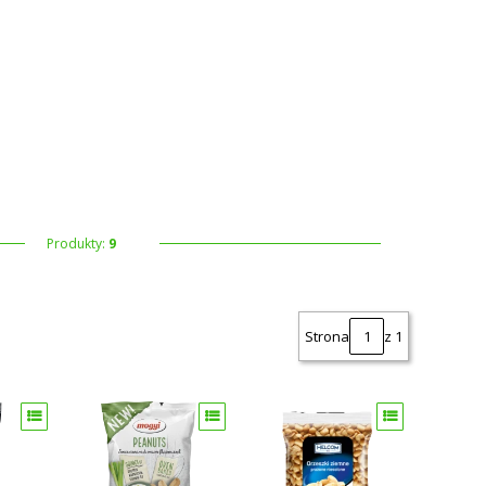
 koszyku: 0. Zobacz szczegóły
Produkty:
9
Strona
z 1