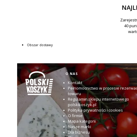
NAJL
Obszar dostawy
Linki w stopce
O NAS
Kontakt
Pełnomocnictwo w procesie rezerwac
towaru
Regulamin sklepu internetowego
polskikoszyk.pl
Polityka prywatności i cookies
O firmie
Mapa kategorii
Nasze marki
Dla biznesu