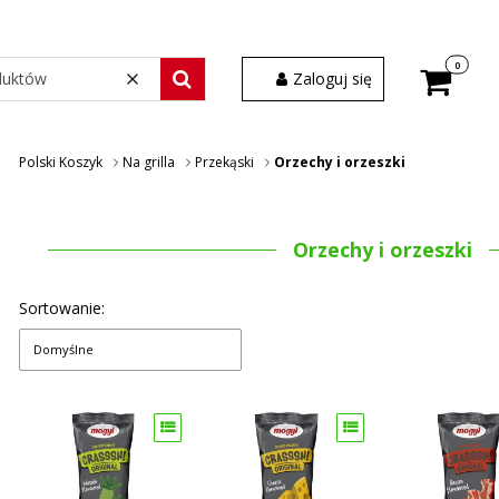
Produkty w
Zaloguj się
Wyczyść
Szukaj wśród 30 000 produktów
Polski Koszyk
Na grilla
Przekąski
Orzechy i orzeszki
Orzechy i orzeszki
Sortowanie:
Domyślne