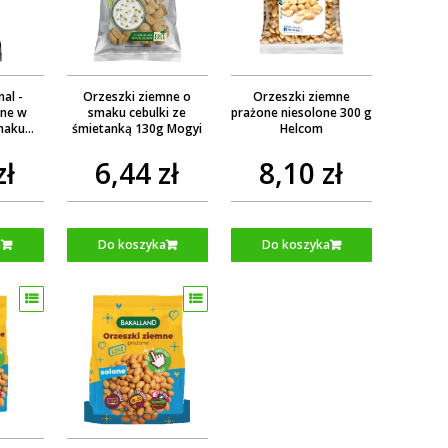
nal -
Orzeszki ziemne o
Orzeszki ziemne
mne w
smaku cebulki ze
prażone niesolone 300 g
maku
śmietanką 130g Mogyi
Helcom
ogyi
zł
6,44 zł
8,10 zł
a
Do koszyka
Do koszyka