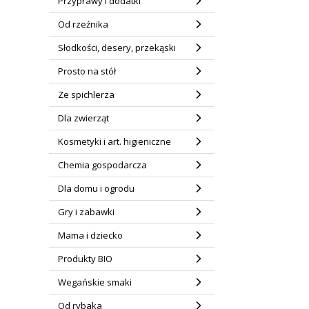
Przyprawy i dodatki
Od rzeźnika
Słodkości, desery, przekąski
Prosto na stół
Ze spichlerza
Dla zwierząt
Kosmetyki i art. higieniczne
Chemia gospodarcza
Dla domu i ogrodu
Gry i zabawki
Mama i dziecko
Produkty BIO
Wegańskie smaki
Od rybaka