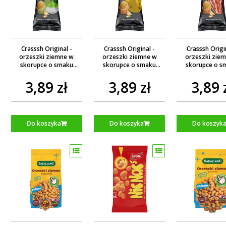
Crasssh Original -
Crasssh Original -
Crasssh Origi
orzeszki ziemne w
orzeszki ziemne w
orzeszki zie
skorupce o smaku
skorupce o smaku
skorupce o s
wasabi 60g Mogyi
serowym 60g Mogyi
bekonu 60g M
3,89 zł
3,89 zł
3,89 
Do koszyka
Do koszyka
Do koszyk