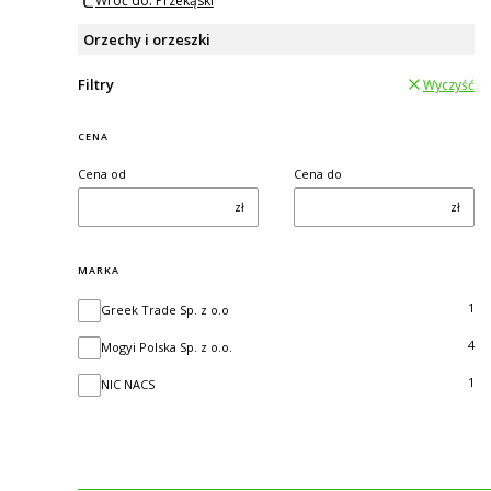
Wróć do: Przekąski
Orzechy i orzeszki
Filtry
Wyczyść
CENA
Cena od
Cena do
zł
zł
MARKA
Marka
1
Greek Trade Sp. z o.o
4
Mogyi Polska Sp. z o.o.
1
NIC NACS