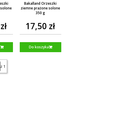
eszki
Bakalland Orzeszki
 solone
ziemne prażone solone
350 g
zł
17,50 zł
a
Do koszyka
z 1