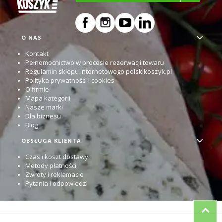
Linki w stopce
O NAS
Kontakt
Pełnomocnictwo w procesie rezerwacji towaru
Regulamin sklepu internetowego polskikoszyk.pl
Polityka prywatności i cookies
O firmie
Mapa kategorii
Nasze marki
Dla biznesu
Blog
OBSŁUGA KLIENTA
Czas i koszt dostawy
Metody płatności
Zwroty i reklamacje
Pytania i odpowiedzi