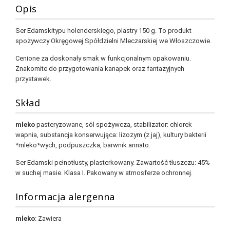
Opis
Ser Edamskitypu holenderskiego, plastry 150 g. To produkt
spożywczy Okręgowej Spółdzielni Mleczarskiej we Włoszczowie.
Cenione za doskonały smak w funkcjonalnym opakowaniu.
Znakomite do przygotowania kanapek oraz fantazyjnych
przystawek.
Skład
mleko
pasteryzowane, sól spożywcza, stabilizator: chlorek
wapnia, substancja konserwująca: lizozym (z jaj), kultury bakterii
*mleko*wych, podpuszczka, barwnik annato.
Ser Edamski pełnotłusty, plasterkowany. Zawartość tłuszczu: 45%
w suchej masie. Klasa I. Pakowany w atmosferze ochronnej.
Informacja alergenna
mleko
: Zawiera