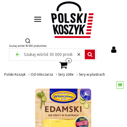
Otwórz wyszukiwarkę
Szukaj wśród 30 000 produktów
Zamknij wyszukiwarkę
Wyczyść
Szukaj wśród 30 000 pr
Produkty w koszyku: 0. Zobacz szcze
Polski Koszyk
Od mleczarza
Sery zółte
Sery w plastrach