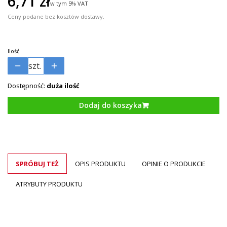
Cena
6,71 zł
w tym 5% VAT
w tym
5%
VAT
Ceny podane bez kosztów dostawy.
Ilość
szt.
Dostępność:
duża ilość
Dodaj do koszyka
SPRÓBUJ TEŻ
OPIS PRODUKTU
OPINIE O PRODUKCIE
ATRYBUTY PRODUKTU