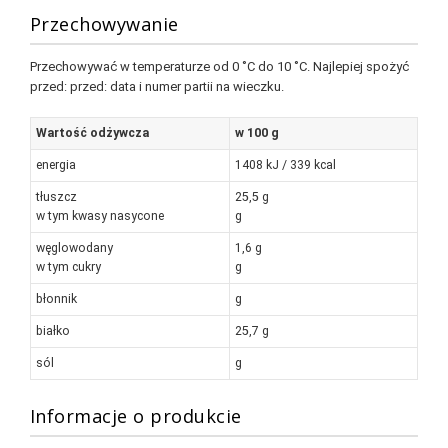
Przechowywanie
Przechowywać w temperaturze od 0 ˚C do 10 ˚C. Najlepiej spożyć
przed: przed: data i numer partii na wieczku.
Wartość odżywcza
w 100 g
energia
1408 kJ / 339 kcal
tłuszcz
25,5 g
w tym kwasy nasycone
g
węglowodany
1,6 g
w tym cukry
g
błonnik
g
białko
25,7 g
sól
g
Informacje o produkcie