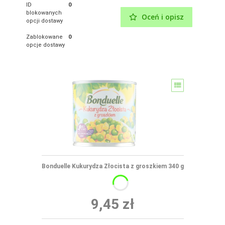
ID
0
blokowanych
Oceń i opisz
opcji dostawy
Zablokowane
0
opcje dostawy
Bonduelle Kukurydza Złocista z groszkiem 340 g
9,45 zł