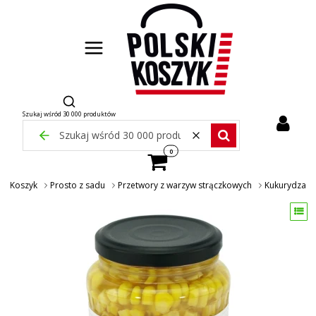
Otwórz wyszukiwarkę
Szukaj wśród 30 000 produktów
Zamknij wyszukiwarkę
Wyczyść
Szukaj wśród 30 000 pr
Produkty w koszyku: 0. Zobacz szcze
ski Koszyk
Prosto z sadu
Przetwory z warzyw strączkowych
Kukurydza