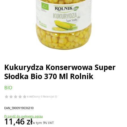
Kukurydza Konserwowa Super
Słodka Bio 370 Ml Rolnik
BIO
0.00
(Oceny: 0 Recenzje: 0)
EAN_5900919036310
Przejdź do pełnego opisu
Cena
11,46 zł
w tym 5% VAT
w tym
5%
VAT