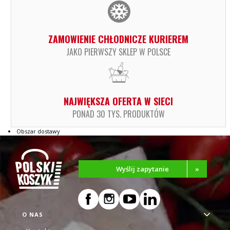
ZAMOWIENIE CHŁODNICZE KURIEREM
JAKO PIERWSZY SKLEP W POLSCE
NAJWIĘKSZA OFERTA W SIECI
PONAD 30 TYS. PRODUKTÓW
Obszar dostawy
Wyślij zapytanie
»
Linki w stopce
O NAS