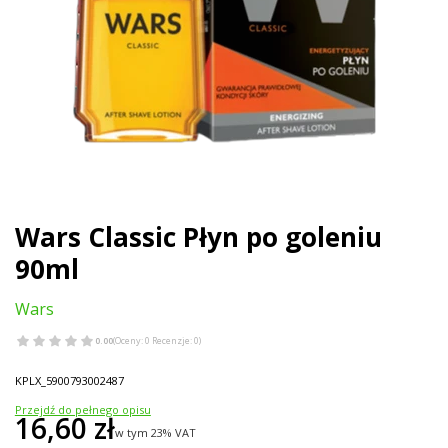
Wars Classic Płyn po goleniu
90ml
Wars
0.00
(Oceny: 0 Recenzje: 0)
KPLX_5900793002487
Przejdź do pełnego opisu
Cena
16,60 zł
w tym 23% VAT
w tym
23%
VAT