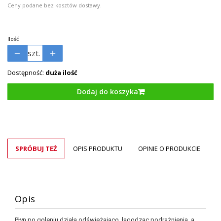
Ceny podane bez kosztów dostawy.
Ilość
szt.
Dostępność:
duża ilość
Dodaj do koszyka
SPRÓBUJ TEŻ
OPIS PRODUKTU
OPINIE O PRODUKCIE
Opis
Płyn po goleniu działa odświeżająco, łagodząc podrażnienia, a