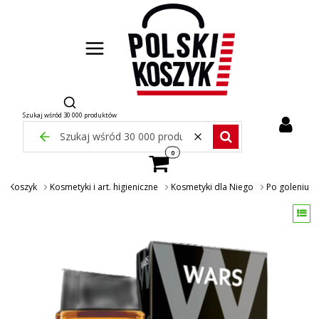
Otwórz wyszukiwarkę
Szukaj wśród 30 000 produktów
Zamknij wyszukiwarkę
Wyczyść
Szukaj wśród 30 000 pr
Produkty w koszyku: 0. Zobacz szcze
ki Koszyk
Kosmetyki i art. higieniczne
Kosmetyki dla Niego
Po goleniu