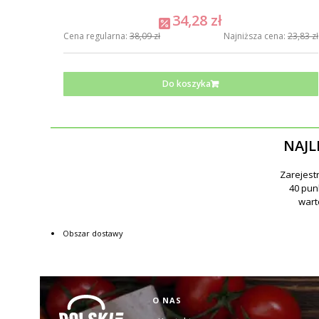
34,28 zł
Cena regularna:
38,09 zł
Najniższa cena:
23,83 zł
Do koszyka
NAJL
Obszar dostawy
Linki w stopce
O NAS