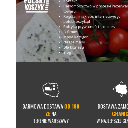
Kontakt
Pełnomocnictwo w procesie rezerwac
towaru
Regulamin sklepu internetowego
polskikoszyk.pl
Polityka prywatności i cookies
O firmie
Mapa kategorii
Nasze marki
Dla biznesu
Blog
DARMOWA DOSTAWA
OD 180
DOSTAWA ZAM
ZŁ
NA
GRANI
TERENIE WARSZAWY
W NAJLEPSZEJ CEN