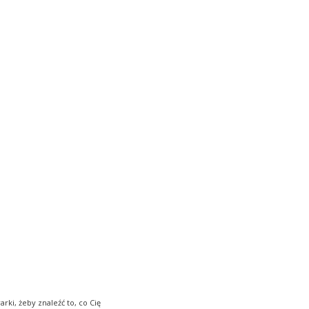
 koszyku: 0. Zobacz szczegóły
ki, żeby znaleźć to, co Cię