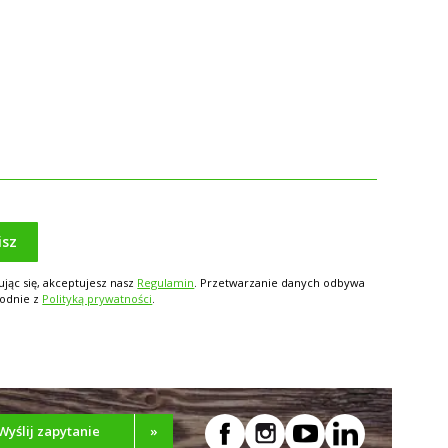
isz
ując się, akceptujesz nasz
Regulamin
. Przetwarzanie danych odbywa
godnie z
Polityką prywatności
.
Wyślij zapytanie
»