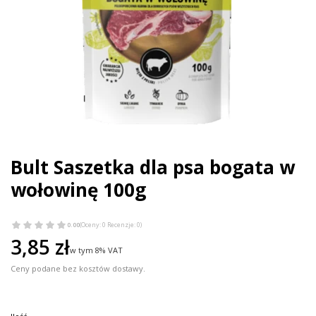
Bult Saszetka dla psa bogata w
wołowinę 100g
0.00
(Oceny: 0 Recenzje: 0)
Cena
3,85 zł
w tym 8% VAT
w tym
8%
VAT
Ceny podane bez kosztów dostawy.