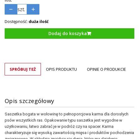
Ilość
szt.
Dostępność:
duża ilość
Dodaj do koszyka
SPRÓBUJ TEŻ
OPIS PRODUKTU
OPINIE O PRODUKCIE
Opis szczegółowy
Saszetka bogata w wołowinę to pełnoporcjowa karma dla dorosłych
psów wszystkich ras. Opakowanie typu saszetka jest wygodne w
użytkowaniu, łatwo zabrać je w podróż czy na spacer. Karma
charakteryzuje się wysoką zawartością mięsa i produktów pochodzenia
zwierzęcego. W składzie znajduje się dynia, która ma działanie