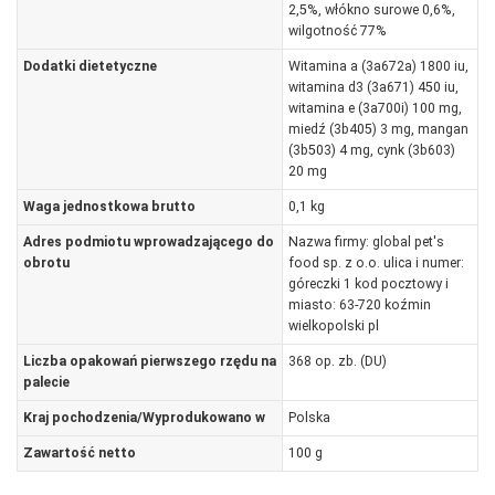
2,5%, włókno surowe 0,6%,
wilgotność 77%
Dodatki dietetyczne
Witamina a (3a672a) 1800 iu,
witamina d3 (3a671) 450 iu,
witamina e (3a700i) 100 mg,
miedź (3b405) 3 mg, mangan
(3b503) 4 mg, cynk (3b603)
20 mg
Waga jednostkowa brutto
0,1 kg
Adres podmiotu wprowadzającego do
Nazwa firmy: global pet's
obrotu
food sp. z o.o. ulica i numer:
góreczki 1 kod pocztowy i
miasto: 63-720 koźmin
wielkopolski pl
Liczba opakowań pierwszego rzędu na
368 op. zb. (DU)
palecie
Kraj pochodzenia/Wyprodukowano w
Polska
Zawartość netto
100 g