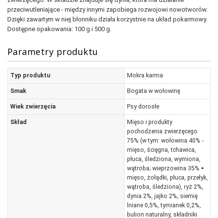
przeciwutleniające - między innymi zapobiega rozwojowi nowotworów.
Dzięki zawartym w niej błonniku działa korzystnie na układ pokarmowy.
Dostępne opakowania: 100 g i 500 g.
Parametry produktu
Typ produktu
Mokra karma
Smak
Bogata w wołowinę
Wiek zwierzęcia
Psy dorosłe
Skład
Mięso i produkty
pochodzenia zwierzęcego
75% (w tym: wołowina 40% -
mięso, ścięgna, tchawica,
płuca, śledziona, wymiona,
wątroba; wieprzowina 35% ⁃
mięso, żołądki, płuca, przełyk,
wątroba, śledziona), ryż 2%,
dynia 2%, jajko 2%, siemię
lniane 0,5%, tymianek 0,2%,
bulion naturalny, składniki