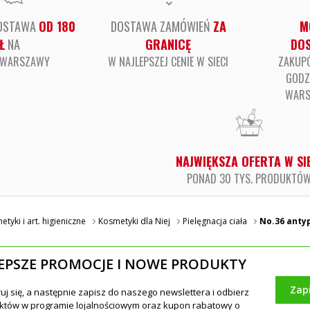
OSTAWA
OD 180
DOSTAWA ZAMÓWIEŃ
ZA
M
Ł
NA
GRANICĘ
DO
E WARSZAWY
W NAJLEPSZEJ CENIE W SIECI
ZAKUP
GODZ
WARS
NAJWIĘKSZA OFERTA W SI
PONAD 30 TYS. PRODUKTÓ
tyki i art. higieniczne
Kosmetyki dla Niej
Pielęgnacja ciała
No.36 antyp
EPSZE PROMOCJE I NOWE PRODUKTY
Zap