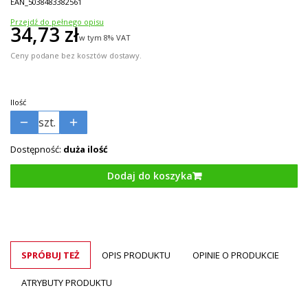
EAN_5038483382561
Przejdź do pełnego opisu
Cena
34,73 zł
w tym 8% VAT
w tym
8%
VAT
Ceny podane bez kosztów dostawy.
Ilość
szt.
Dostępność:
duża ilość
Dodaj do koszyka
SPRÓBUJ TEŻ
OPIS PRODUKTU
OPINIE O PRODUKCIE
ATRYBUTY PRODUKTU