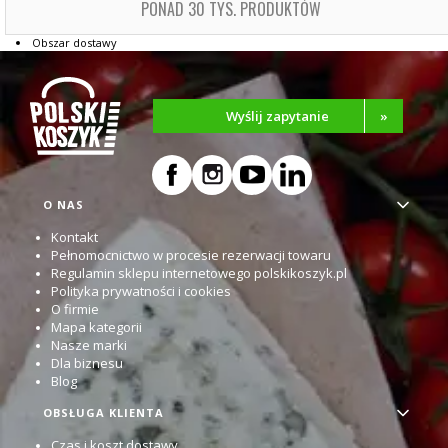
PONAD 30 TYS. PRODUKTÓW
Obszar dostawy
Wyślij zapytanie
»
Linki w stopce
O NAS
Kontakt
Pełnomocnictwo w procesie rezerwacji towaru
Regulamin sklepu internetowego polskikoszyk.pl
Polityka prywatności i cookies
O firmie
Mapa kategorii
Nasze marki
Dla biznesu
Blog
OBSŁUGA KLIENTA
Czas i koszt dostawy