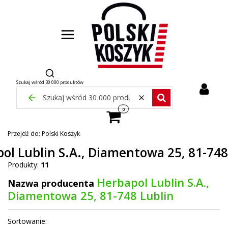
Otwórz wyszukiwarkę
Szukaj wśród 30 000 produktów
Zamknij wyszukiwarkę
Wyczyść
Szukaj wśród 30 000 pr
Produkty w koszyku: 0. Zobacz szcze
Przejdź do:
Polski Koszyk
ol Lublin S.A., Diamentowa 25, 81-748
Produkty:
11
Herbapol Lublin S.A.,
Nazwa producenta
Diamentowa 25, 81-748 Lublin
Lista produktów
Sortowanie: