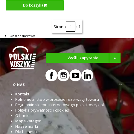
Do koszyka
Strona
z 1
Obszar dostawy
Wyślij zapytanie
»
Linki w stopce
O NAS
Kontakt
Pełnomocnictwo w procesie rezerwacji towaru
Regulamin sklepu internetowego polskikoszyk.pl
Polityka prywatności i cookies
O firmie
Mapa kategorii
Nasze marki
Dla biznesu