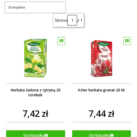
Domyślne
Strona
z 1
Herbata zielona z cytryną 20
H.Her herbata granat 20 tb
torebek
7,42 zł
7,44 zł
Do koszyka
Do koszyka