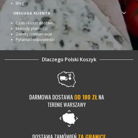
Blog
OBSŁUGA KLIENTA
Czas i koszt dostawy
Metody płatności
Zwroty i reklamacje
Pytania i odpowiedzi
Dlaczego Polski Koszyk
DARMOWA DOSTAWA
OD 180 ZŁ
NA
TERENIE WARSZAWY
DOSTAWA ZAMÓWIEŃ
ZA GRANICĘ