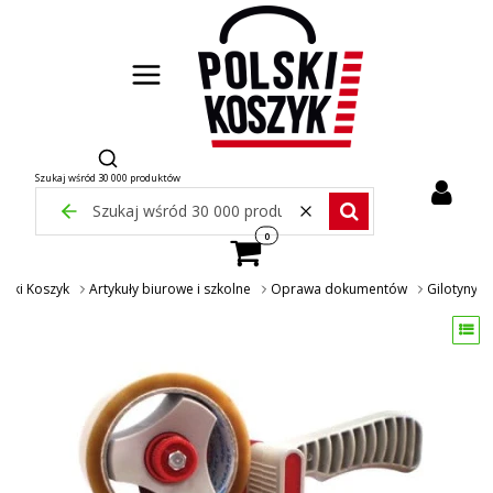
Otwórz wyszukiwarkę
Szukaj wśród 30 000 produktów
Zamknij wyszukiwarkę
Wyczyść
Szukaj wśród 30 000 pr
Produkty w koszyku: 0. Zobacz szcze
lski Koszyk
Artykuły biurowe i szkolne
Oprawa dokumentów
Gilotyny