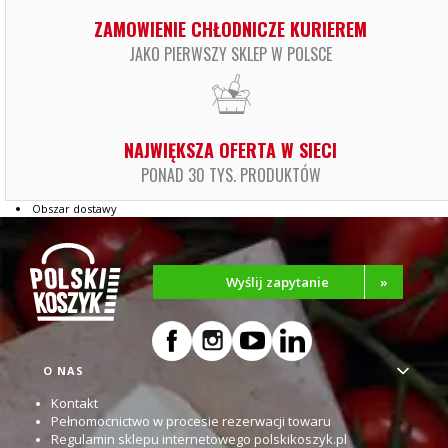
ZAMOWIENIE CHŁODNICZE KURIEREM
JAKO PIERWSZY SKLEP W POLSCE
NAJWIĘKSZA OFERTA W SIECI
PONAD 30 TYS. PRODUKTÓW
Obszar dostawy
Wyślij zapytanie
»
Linki w stopce
O NAS
Kontakt
Pełnomocnictwo w procesie rezerwacji towaru
Regulamin sklepu internetowego polskikoszyk.pl