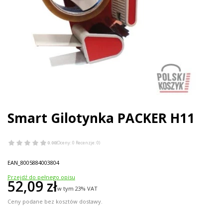
Smart Gilotynka PACKER H11
0.00
(Oceny: 0 Recenzje: 0)
EAN_8005884003804
Przejdź do pełnego opisu
Cena
52,09 zł
w tym 23% VAT
w tym
23%
VAT
Ceny podane bez kosztów dostawy.