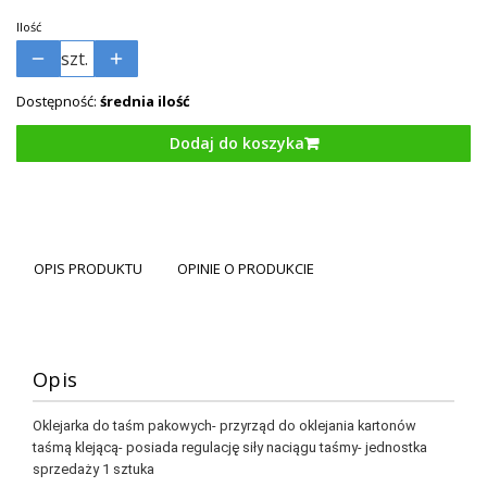
Ilość
szt.
Dostępność:
średnia ilość
Dodaj do koszyka
OPIS PRODUKTU
OPINIE O PRODUKCIE
Opis
Oklejarka do taśm pakowych- przyrząd do oklejania kartonów
taśmą klejącą- posiada regulację siły naciągu taśmy- jednostka
sprzedaży 1 sztuka