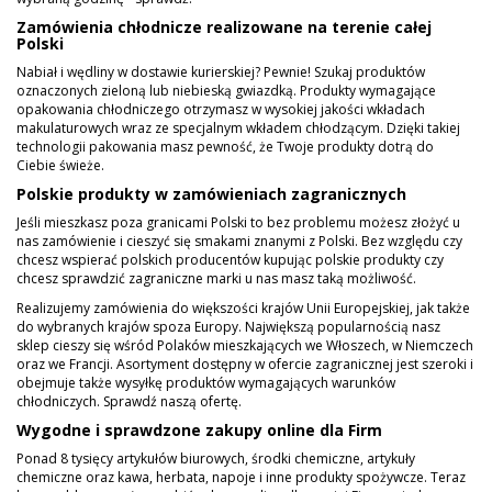
Zamówienia chłodnicze realizowane na terenie całej
Polski
Nabiał i wędliny w dostawie kurierskiej? Pewnie! Szukaj produktów
oznaczonych zieloną lub niebieską gwiazdką. Produkty wymagające
opakowania chłodniczego otrzymasz w wysokiej jakości wkładach
makulaturowych wraz ze specjalnym wkładem chłodzącym. Dzięki takiej
technologii pakowania masz pewność, że Twoje produkty dotrą do
Ciebie świeże.
Polskie produkty w zamówieniach zagranicznych
Jeśli mieszkasz poza granicami Polski to bez problemu możesz złożyć u
nas zamówienie i cieszyć się smakami znanymi z Polski. Bez względu czy
chcesz wspierać polskich producentów kupując polskie produkty czy
chcesz sprawdzić zagraniczne marki u nas masz taką możliwość.
Realizujemy zamówienia do większości krajów Unii Europejskiej, jak także
do wybranych krajów spoza Europy. Największą popularnością nasz
sklep cieszy się wśród Polaków mieszkających we Włoszech, w Niemczech
oraz we Francji. Asortyment dostępny w ofercie zagranicznej jest szeroki i
obejmuje także wysyłkę produktów wymagających warunków
chłodniczych. Sprawdź naszą ofertę.
Wygodne i sprawdzone zakupy online dla Firm
Ponad 8 tysięcy artykułów biurowych, środki chemiczne, artykuły
chemiczne oraz kawa, herbata, napoje i inne produkty spożywcze. Teraz