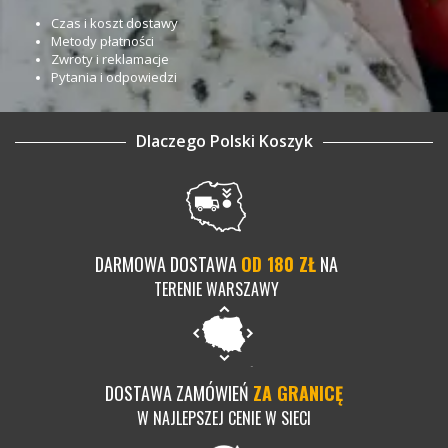
Czas i koszt dostawy
Metody płatności
Zwroty i reklamacje
Pytania i odpowiedzi
Dlaczego Polski Koszyk
DARMOWA DOSTAWA
OD 180 ZŁ
NA
TERENIE WARSZAWY
DOSTAWA ZAMÓWIEŃ
ZA GRANICĘ
W NAJLEPSZEJ CENIE W SIECI