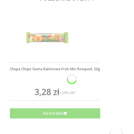
Chupa Chups Guma Balonowa Fruit Mix flowpack 20g
3,28 zł
z
23%
VAT
Do koszyka