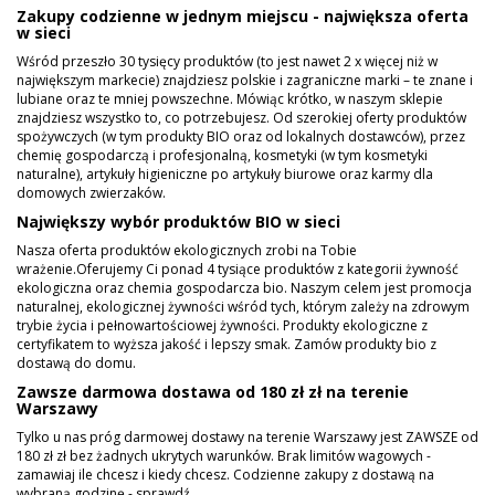
Zakupy codzienne w jednym miejscu - największa oferta
w sieci
Wśród przeszło 30 tysięcy produktów (to jest nawet 2 x więcej niż w
największym markecie) znajdziesz polskie i zagraniczne marki – te znane i
lubiane oraz te mniej powszechne. Mówiąc krótko, w naszym sklepie
znajdziesz wszystko to, co potrzebujesz. Od szerokiej oferty produktów
spożywczych (w tym produkty BIO oraz od lokalnych dostawców), przez
chemię gospodarczą i profesjonalną, kosmetyki (w tym kosmetyki
naturalne), artykuły higieniczne po artykuły biurowe oraz karmy dla
domowych zwierzaków.
Największy wybór produktów BIO w sieci
Nasza oferta produktów ekologicznych zrobi na Tobie
wrażenie.Oferujemy Ci ponad 4 tysiące produktów z kategorii żywność
ekologiczna oraz chemia gospodarcza bio. Naszym celem jest promocja
naturalnej, ekologicznej żywności wśród tych, którym zależy na zdrowym
trybie życia i pełnowartościowej żywności. Produkty ekologiczne z
certyfikatem to wyższa jakość i lepszy smak. Zamów produkty bio z
dostawą do domu.
Zawsze darmowa dostawa od 180 zł zł na terenie
Warszawy
Tylko u nas próg darmowej dostawy na terenie Warszawy jest ZAWSZE od
180 zł zł bez żadnych ukrytych warunków. Brak limitów wagowych -
zamawiaj ile chcesz i kiedy chcesz. Codzienne zakupy z dostawą na
wybraną godzinę - sprawdź.