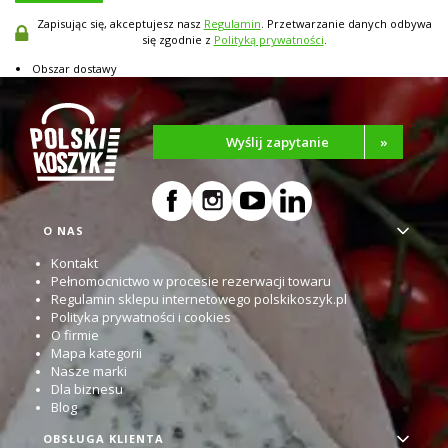
Zapisując się, akceptujesz nasz
Regulamin
. Przetwarzanie danych odbywa
się zgodnie z
Polityką prywatności
.
Obszar dostawy
Wyślij zapytanie
»
Linki w stopce
O NAS
Kontakt
Pełnomocnictwo w procesie rezerwacji towaru
Regulamin sklepu internetowego polskikoszyk.pl
Polityka prywatności i cookies
O firmie
Mapa kategorii
Nasze marki
Dla biznesu
Blog
OBSŁUGA KLIENTA