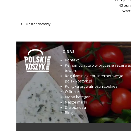
Obszar dostawy
Linki w stopce
O NAS
Kontakt
Pełnomocnictwo w procesie rezerwac
towaru
Regulamin sklepu internetowego
polskikoszyk.pl
Polityka prywatności i cookies
O firmie
Mapa kategorii
Nasze marki
Dla biznesu
Blog