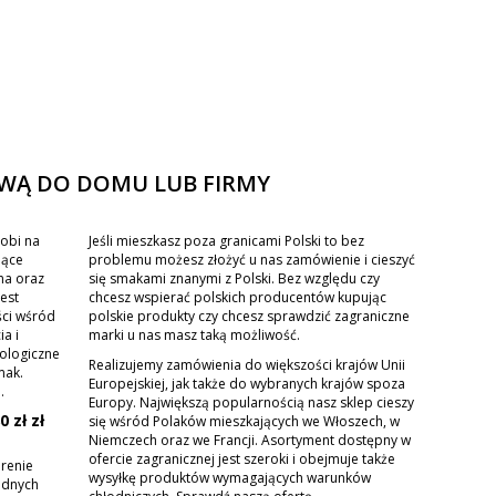
AWĄ DO DOMU LUB FIRMY
obi na
Jeśli mieszkasz poza granicami Polski to bez
iące
problemu możesz złożyć u nas zamówienie i cieszyć
na oraz
się smakami znanymi z Polski. Bez względu czy
est
chcesz wspierać polskich producentów kupując
ści wśród
polskie produkty czy chcesz sprawdzić zagraniczne
a i
marki u nas masz taką możliwość.
ologiczne
Realizujemy zamówienia do większości krajów Unii
mak.
Europejskiej, jak także do wybranych krajów spoza
.
Europy. Największą popularnością nasz sklep cieszy
 zł zł
się wśród Polaków mieszkających we Włoszech, w
Niemczech oraz we Francji. Asortyment dostępny w
ofercie zagranicznej jest szeroki i obejmuje także
renie
wysyłkę produktów wymagających warunków
adnych