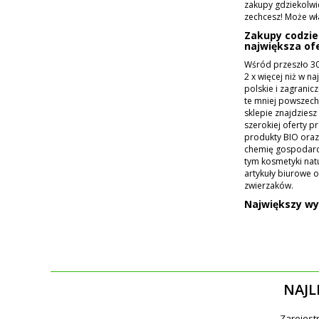
zakupy gdziekolwie
zechcesz! Może wł
Zakupy codzie
największa ofe
Wśród przeszło 30
2 x więcej niż w n
polskie i zagranicz
te mniej powszech
sklepie znajdziesz
szerokiej oferty 
produkty BIO oraz
chemię gospodarcz
tym kosmetyki natu
artykuły biurowe
zwierzaków.
Największy wy
NAJL