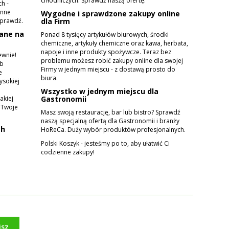
chłodniczych. Sprawdź naszą ofertę.
h -
enne
Wygodne i sprawdzone zakupy online
sprawdź.
dla Firm
ane na
Ponad 8 tysięcy artykułów biurowych, środki
chemiczne, artykuły chemiczne oraz kawa, herbata,
napoje i inne produkty spożywcze. Teraz bez
ewnie!
problemu możesz robić zakupy online dla swojej
ub
Firmy w jednym miejscu - z dostawą prosto do
e
biura.
ysokiej
e
Wszystko w jednym miejscu dla
akiej
Gastronomii
 Twoje
Masz swoją restaurację, bar lub bistro? Sprawdź
naszą specjalną ofertą dla Gastronomii i branży
ch
HoReCa. Duży wybór produktów profesjonalnych.
Polski Koszyk - jesteśmy po to, aby ułatwić Ci
codzienne zakupy!
isz