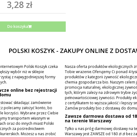
3,28 zł
Do koszyka
POLSKI KOSZYK - ZAKUPY ONLINE Z DOST
internetowym Polski Koszyk czeka
Nasza oferta produktów ekologicznych zr
iększy wybór niż w sklepie
Tobie wrażenie.Oferujemy Ci ponad 4 tys
zystaj z najwygodniejszej formy
produktów z kategorii żywność ekologicz
ych.
chemia gospodarcza bio. Naszym celem j
promocja naturalnej, ekologicznej żywno
ze online bez rejestracji
tych, którym zależy na zdrowym trybie życi
 domu
pełnowartościowej żywności. Produkty ek
estować składając zamówienie
z certyfikatem to wyższa jakość i lepszy s
lecz polecamy założyć konto, bo
Zamów produkty bio z dostawą do domu
ele korzyści. Wybrane przez Ciebie
Zawsze darmowa dostawa od 180
zymy transportem własnym w
na terenie Warszawy
ach oraz do innych miast Polski
icznych za pośrednictwem
Tylko u nas próg darmowej dostawy na te
kurierskich. Możesz u nas zrobić
Warszawy jest ZAWSZE od 180 zł zł bez ż