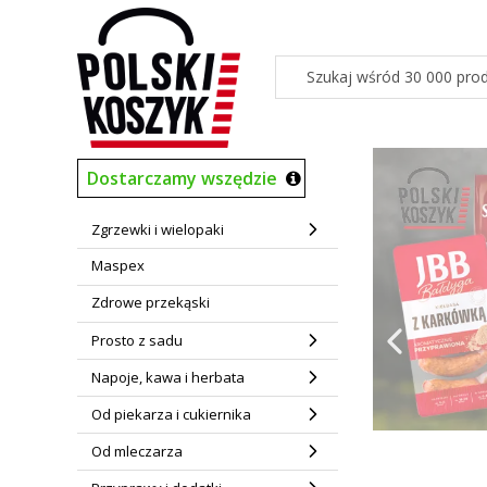
Dostarczamy wszędzie
Zgrzewki i wielopaki
Maspex
Zdrowe przekąski
Prosto z sadu
Napoje, kawa i herbata
Od piekarza i cukiernika
Naciśnij Enter lub
Naciśnij Enter lub
Naciśnij Enter lub
Naciśnij Enter lub
Naciśnij Enter lub
Naciśnij Enter lub
Naciśnij Enter lub
Naciśnij Enter lub
Naciśnij Enter lub
Naciśnij Enter lub
Naciśnij Enter lub
Naciśnij Enter lub
Naciśnij Enter lub
Naciśnij Enter lub
Od mleczarza