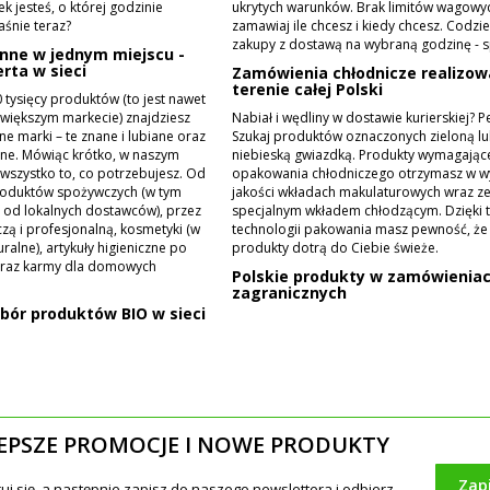
k jesteś, o której godzinie
ukrytych warunków. Brak limitów wagowyc
aśnie teraz?
zamawiaj ile chcesz i kiedy chcesz. Codzi
zakupy z dostawą na wybraną godzinę - 
nne w jednym miejscu -
rta w sieci
Zamówienia chłodnicze realizow
terenie całej Polski
 tysięcy produktów (to jest nawet
ajwiększym markecie) znajdziesz
Nabiał i wędliny w dostawie kurierskiej? P
ne marki – te znane i lubiane oraz
Szukaj produktów oznaczonych zieloną l
ne. Mówiąc krótko, w naszym
niebieską gwiazdką. Produkty wymagając
 wszystko to, co potrzebujesz. Od
opakowania chłodniczego otrzymasz w w
produktów spożywczych (w tym
jakości wkładach makulaturowych wraz z
 od lokalnych dostawców), przez
specjalnym wkładem chłodzącym. Dzięki t
ą i profesjonalną, kosmetyki (w
technologii pakowania masz pewność, że
ralne), artykuły higieniczne po
produkty dotrą do Ciebie świeże.
 oraz karmy dla domowych
Polskie produkty w zamówienia
zagranicznych
bór produktów BIO w sieci
EPSZE PROMOCJE I NOWE PRODUKTY
Zap