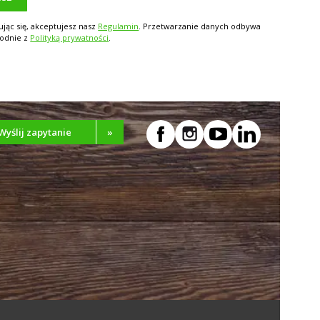
ując się, akceptujesz nasz
Regulamin
. Przetwarzanie danych odbywa
godnie z
Polityką prywatności
.
Wyślij zapytanie
»