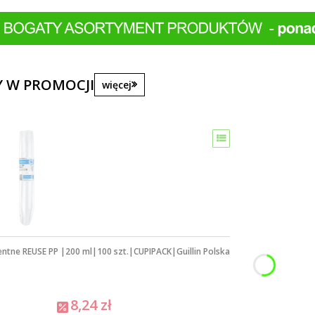
 W PROMOCJI
więcej
entne REUSE PP |200 ml|100 szt.|CUPIPACK|Guillin Polska
8,24 zł