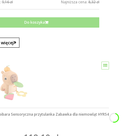
:
9,16 zł
Najniższa cena:
8,32 zł
Do koszyka
więcej
apibara Sensoryczna przytulanka Zabawka dla niemowląt HYR54