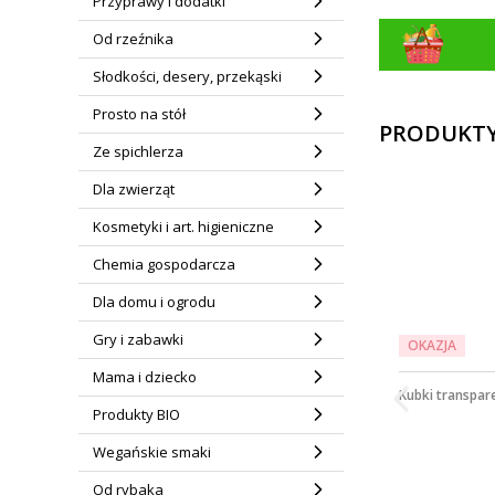
Przyprawy i dodatki
Od rzeźnika
Słodkości, desery, przekąski
Prosto na stół
PRODUKTY
Ze spichlerza
Dla zwierząt
Kosmetyki i art. higieniczne
Chemia gospodarcza
Dla domu i ogrodu
Gry i zabawki
OKAZJA
Mama i dziecko
Kubki transpar
Produkty BIO
Wegańskie smaki
Od rybaka